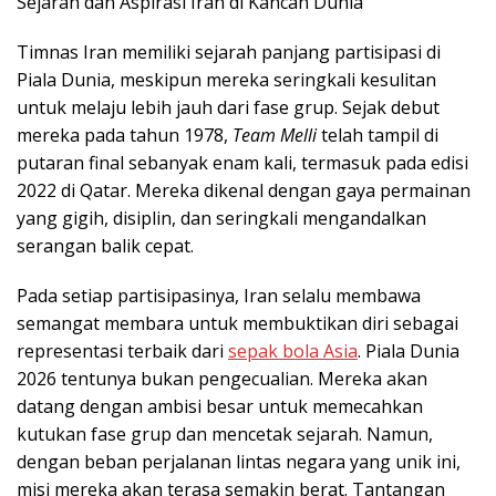
Sejarah dan Aspirasi Iran di Kancah Dunia
Timnas Iran memiliki sejarah panjang partisipasi di
Piala Dunia, meskipun mereka seringkali kesulitan
untuk melaju lebih jauh dari fase grup. Sejak debut
mereka pada tahun 1978,
Team Melli
telah tampil di
putaran final sebanyak enam kali, termasuk pada edisi
2022 di Qatar. Mereka dikenal dengan gaya permainan
yang gigih, disiplin, dan seringkali mengandalkan
serangan balik cepat.
Pada setiap partisipasinya, Iran selalu membawa
semangat membara untuk membuktikan diri sebagai
representasi terbaik dari
sepak bola Asia
. Piala Dunia
2026 tentunya bukan pengecualian. Mereka akan
datang dengan ambisi besar untuk memecahkan
kutukan fase grup dan mencetak sejarah. Namun,
dengan beban perjalanan lintas negara yang unik ini,
misi mereka akan terasa semakin berat. Tantangan