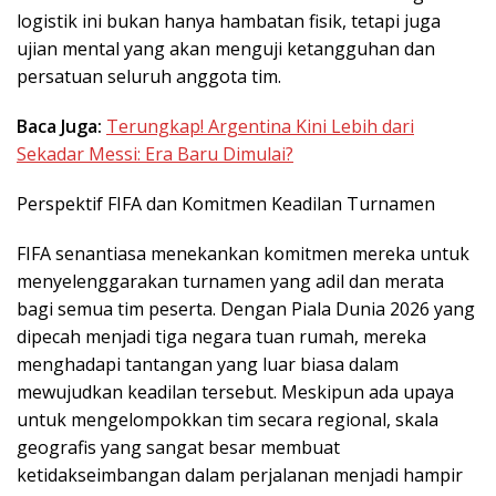
logistik ini bukan hanya hambatan fisik, tetapi juga
ujian mental yang akan menguji ketangguhan dan
persatuan seluruh anggota tim.
Baca Juga:
Terungkap! Argentina Kini Lebih dari
Sekadar Messi: Era Baru Dimulai?
Perspektif FIFA dan Komitmen Keadilan Turnamen
FIFA senantiasa menekankan komitmen mereka untuk
menyelenggarakan turnamen yang adil dan merata
bagi semua tim peserta. Dengan Piala Dunia 2026 yang
dipecah menjadi tiga negara tuan rumah, mereka
menghadapi tantangan yang luar biasa dalam
mewujudkan keadilan tersebut. Meskipun ada upaya
untuk mengelompokkan tim secara regional, skala
geografis yang sangat besar membuat
ketidakseimbangan dalam perjalanan menjadi hampir