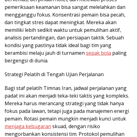
pemeriksaan keamanan bisa sangat melelahkan dan
mengganggu fokus. Konsentrasi pemain bisa pecah,
dan tingkat stres dapat meningkat. Mereka akan
memiliki lebih sedikit waktu untuk pemulihan aktif,
analisis pertandingan, dan persiapan taktik. Sebuah
kondisi yang pastinya tidak ideal bagi tim yang
berambisi melaju jauh di turnamen
sepak bola
paling
bergengsi di dunia.
Strategi Pelatih di Tengah Ujian Perjalanan
Bagi staf pelatih Timnas Iran, jadwal perjalanan yang
padat ini akan menjadi teka-teki taktis yang kompleks.
Mereka harus merancang strategi yang tidak hanya
fokus pada lawan, tetapi juga pada manajemen energi
pemain. Rotasi pemain mungkin menjadi kunci untuk
menjaga kebugaran
skuad, dengan risiko
mengorbankan konsistensi tim. Protokol pemulihan