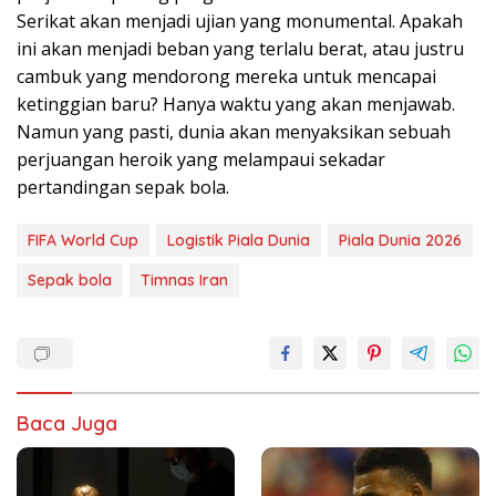
Serikat akan menjadi ujian yang monumental. Apakah
ini akan menjadi beban yang terlalu berat, atau justru
cambuk yang mendorong mereka untuk mencapai
ketinggian baru? Hanya waktu yang akan menjawab.
Namun yang pasti, dunia akan menyaksikan sebuah
perjuangan heroik yang melampaui sekadar
pertandingan sepak bola.
FIFA World Cup
Logistik Piala Dunia
Piala Dunia 2026
Sepak bola
Timnas Iran
Baca Juga