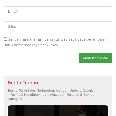
Simpan nama, email, dan situs web saya pada peramban ini
untuk komentar saya berikutnya.
Berita Terbaru
Berita Terkini dan Terlengkap dengan Update Cepat,
Informasi Mendalam, dan Wawasan Terbaru di Semua
Kategori