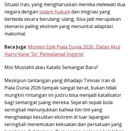
Situasi Iran, yang mengharuskan mereka melewati dua
negara dengan
sistem hukum
dan imigrasi yang
berbeda secara berulang-ulang, bisa jadi merupakan
skenario paling ekstrem yang menuntut adaptasi
maksimal.
Baca Juga:
Momen Epik Piala Dunia 2026: Zlatan Akui
Harry Kane 'Sir' Penyelamat Inggris!
Misi Mustahil atau Katalis Semangat Baru?
Meskipun tantangan yang dihadapi Timnas Iran di
Piala Dunia 2026 tampak sangat berat, bukan tidak
mungkin rintangan ini justru bisa menjadi katalisator
bagi semangat juang mereka. Sejarah sepak bola
seringkali menunjukkan bahwa tim-tim yang
menghadapi kesulitan ekstrem di luar lapangan
seringkali menemukan kekuatan dan persatuan yang