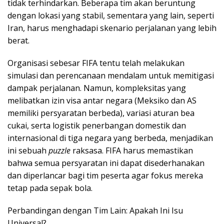
tidak terhindarkan. Beberapa tim akan beruntung
dengan lokasi yang stabil, sementara yang lain, seperti
Iran, harus menghadapi skenario perjalanan yang lebih
berat.
Organisasi sebesar FIFA tentu telah melakukan
simulasi dan perencanaan mendalam untuk memitigasi
dampak perjalanan. Namun, kompleksitas yang
melibatkan izin visa antar negara (Meksiko dan AS
memiliki persyaratan berbeda), variasi aturan bea
cukai, serta logistik penerbangan domestik dan
internasional di tiga negara yang berbeda, menjadikan
ini sebuah
puzzle
raksasa. FIFA harus memastikan
bahwa semua persyaratan ini dapat disederhanakan
dan diperlancar bagi tim peserta agar fokus mereka
tetap pada sepak bola.
Perbandingan dengan Tim Lain: Apakah Ini Isu
Universal?