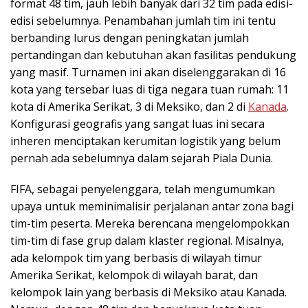
format 48 tim, jauh lebih banyak dari 32 tim pada edisi-
edisi sebelumnya. Penambahan jumlah tim ini tentu
berbanding lurus dengan peningkatan jumlah
pertandingan dan kebutuhan akan fasilitas pendukung
yang masif. Turnamen ini akan diselenggarakan di 16
kota yang tersebar luas di tiga negara tuan rumah: 11
kota di Amerika Serikat, 3 di Meksiko, dan 2 di
Kanada
.
Konfigurasi geografis yang sangat luas ini secara
inheren menciptakan kerumitan logistik yang belum
pernah ada sebelumnya dalam sejarah Piala Dunia.
FIFA, sebagai penyelenggara, telah mengumumkan
upaya untuk meminimalisir perjalanan antar zona bagi
tim-tim peserta. Mereka berencana mengelompokkan
tim-tim di fase grup dalam klaster regional. Misalnya,
ada kelompok tim yang berbasis di wilayah timur
Amerika Serikat, kelompok di wilayah barat, dan
kelompok lain yang berbasis di Meksiko atau Kanada.