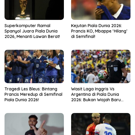
Kejutan Piala Dunia 2026:
Superkomputer Ramal
Prancis KO, Mbappe ‘Hilang’
Spanyol Juara Piala Dunia
di Semifinal!
2026, Menanti Lawan Berat!
Tragedi Les Bleus: Bintang
Wasit Laga Inggris Vs
Prancis Meredup di Semifinal
Argentina di Piala Dunia
Piala Dunia 2026!
2026: Bukan Wajah Baru
bagi Messi!