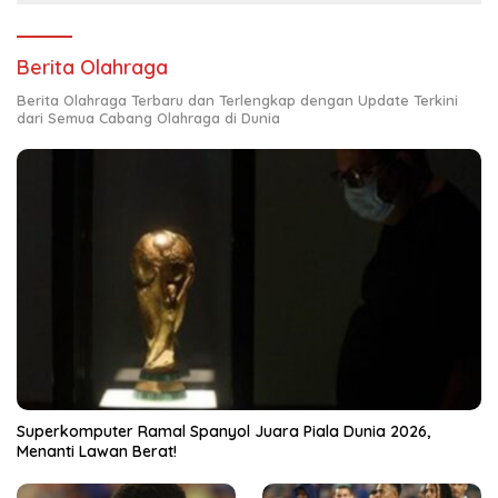
Berita Olahraga
Berita Olahraga Terbaru dan Terlengkap dengan Update Terkini
dari Semua Cabang Olahraga di Dunia
Superkomputer Ramal Spanyol Juara Piala Dunia 2026,
Menanti Lawan Berat!