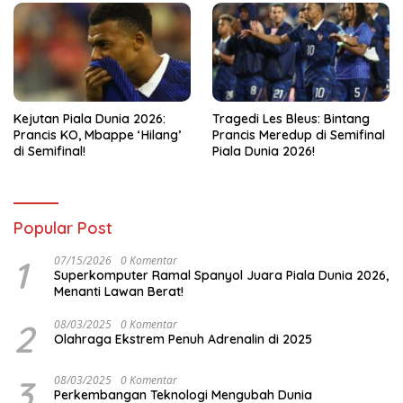
Kejutan Piala Dunia 2026:
Tragedi Les Bleus: Bintang
Prancis KO, Mbappe ‘Hilang’
Prancis Meredup di Semifinal
di Semifinal!
Piala Dunia 2026!
Popular Post
1
07/15/2026
0 Komentar
Superkomputer Ramal Spanyol Juara Piala Dunia 2026,
Menanti Lawan Berat!
2
08/03/2025
0 Komentar
Olahraga Ekstrem Penuh Adrenalin di 2025
3
08/03/2025
0 Komentar
Perkembangan Teknologi Mengubah Dunia