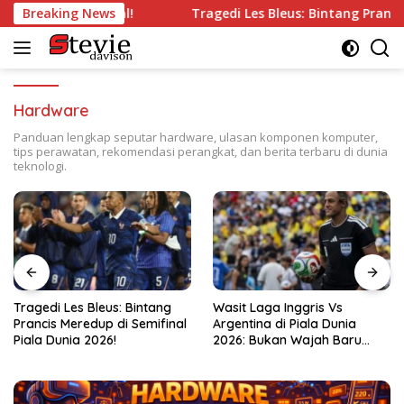
Langsung
 di Semifinal!
Breaking News
Tragedi Les Bleus: Bintang Prancis Meredu
ke
konten
Hardware
Panduan lengkap seputar hardware, ulasan komponen komputer,
tips perawatan, rekomendasi perangkat, dan berita terbaru di dunia
teknologi.
Wasit Laga Inggris Vs
Drama Transfer Aqil Savik:
Argentina di Piala Dunia
Dari Bandung ke Macan
2026: Bukan Wajah Baru
Kemayoran!
bagi Messi!