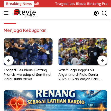
Langsung
ng’ di Semifinal!
Breaking News
Tragedi Les Bleus: Bintang Prancis Mer
ke
konten
Menjaga Kebugaran
ng
Wasit Laga Inggris Vs
Drama Transfer Aqil Savi
final
Argentina di Piala Dunia
Dari Bandung ke Macan
2026: Bukan Wajah Baru
Kemayoran!
bagi Messi!