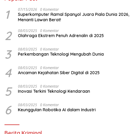
1
07/15/2026
0 Komentar
Superkomputer Ramal Spanyol Juara Piala Dunia 2026,
Menanti Lawan Berat!
2
08/03/2025
0 Komentar
Olahraga Ekstrem Penuh Adrenalin di 2025
3
08/03/2025
0 Komentar
Perkembangan Teknologi Mengubah Dunia
4
08/03/2025
0 Komentar
Ancaman Kejahatan Siber Digital di 2025
5
08/03/2025
0 Komentar
Inovasi Terkini Teknologi Kendaraan
6
08/03/2025
0 Komentar
Keunggulan Robotika AI dalam Industri
Berita Kriminal