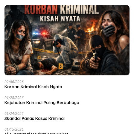
02/06/2026
Korban Kriminal Kisah Nyata
01/28/2026
Kejahatan Kriminal Paling Berbahaya
01/24/2026
Skandal Panas Kasus Kriminal
01/15/2026