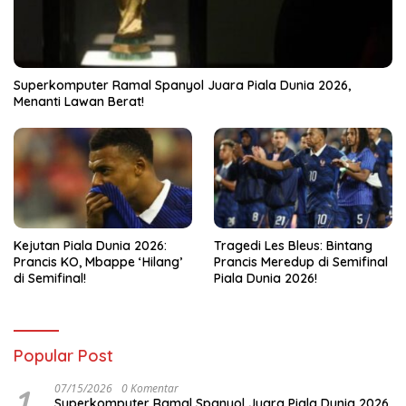
Superkomputer Ramal Spanyol Juara Piala Dunia 2026,
Menanti Lawan Berat!
Kejutan Piala Dunia 2026:
Tragedi Les Bleus: Bintang
Prancis KO, Mbappe ‘Hilang’
Prancis Meredup di Semifinal
di Semifinal!
Piala Dunia 2026!
Popular Post
1
07/15/2026
0 Komentar
Superkomputer Ramal Spanyol Juara Piala Dunia 2026,