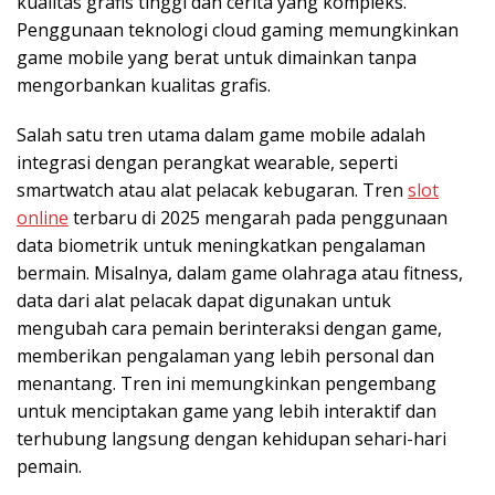
kualitas grafis tinggi dan cerita yang kompleks.
Penggunaan teknologi cloud gaming memungkinkan
game mobile yang berat untuk dimainkan tanpa
mengorbankan kualitas grafis.
Salah satu tren utama dalam game mobile adalah
integrasi dengan perangkat wearable, seperti
smartwatch atau alat pelacak kebugaran. Tren
slot
online
terbaru di 2025 mengarah pada penggunaan
data biometrik untuk meningkatkan pengalaman
bermain. Misalnya, dalam game olahraga atau fitness,
data dari alat pelacak dapat digunakan untuk
mengubah cara pemain berinteraksi dengan game,
memberikan pengalaman yang lebih personal dan
menantang. Tren ini memungkinkan pengembang
untuk menciptakan game yang lebih interaktif dan
terhubung langsung dengan kehidupan sehari-hari
pemain.