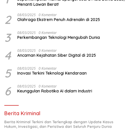
Menanti Lawan Berat!
2
08/03/2025
0 Komentar
Olahraga Ekstrem Penuh Adrenalin di 2025
3
08/03/2025
0 Komentar
Perkembangan Teknologi Mengubah Dunia
4
08/03/2025
0 Komentar
Ancaman Kejahatan Siber Digital di 2025
5
08/03/2025
0 Komentar
Inovasi Terkini Teknologi Kendaraan
6
08/03/2025
0 Komentar
Keunggulan Robotika AI dalam Industri
Berita Kriminal
Berita Kriminal Terkini dan Terlengkap dengan Update Kasus
Hukum, Investigasi, dan Peristiwa dari Seluruh Penjuru Dunia