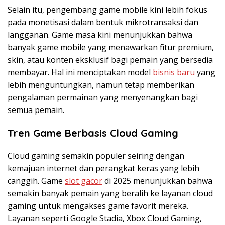
Selain itu, pengembang game mobile kini lebih fokus
pada monetisasi dalam bentuk mikrotransaksi dan
langganan. Game masa kini menunjukkan bahwa
banyak game mobile yang menawarkan fitur premium,
skin, atau konten eksklusif bagi pemain yang bersedia
membayar. Hal ini menciptakan model
bisnis baru
yang
lebih menguntungkan, namun tetap memberikan
pengalaman permainan yang menyenangkan bagi
semua pemain.
Tren Game Berbasis Cloud Gaming
Cloud gaming semakin populer seiring dengan
kemajuan internet dan perangkat keras yang lebih
canggih. Game
slot gacor
di 2025 menunjukkan bahwa
semakin banyak pemain yang beralih ke layanan cloud
gaming untuk mengakses game favorit mereka.
Layanan seperti Google Stadia, Xbox Cloud Gaming,