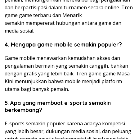
dan berpartisipasi dalam turnamen secara online. Tren
game game terbaru dan Menarik
semakin mempererat hubungan antara game dan
media sosial.
4. Mengapa game mobile semakin populer?
Game mobile menawarkan kemudahan akses dan
pengalaman bermain yang semakin canggih, bahkan
dengan grafis yang lebih baik. Tren game game Masa
Kini menunjukkan bahwa mobile menjadi platform
utama bagi banyak pemain.
5. Apa yang membuat e-sports semakin
berkembang?
E-sports semakin populer karena adanya kompetisi
yang lebih besar, dukungan media sosial, dan peluang