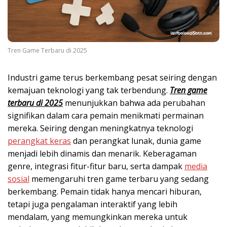
Tren Game Terbaru di 2025
Industri game terus berkembang pesat seiring dengan
kemajuan teknologi yang tak terbendung.
Tren game
terbaru di 2025
menunjukkan bahwa ada perubahan
signifikan dalam cara pemain menikmati permainan
mereka. Seiring dengan meningkatnya teknologi
perangkat keras
dan perangkat lunak, dunia game
menjadi lebih dinamis dan menarik. Keberagaman
genre, integrasi fitur-fitur baru, serta dampak
media
sosial
memengaruhi tren game terbaru yang sedang
berkembang. Pemain tidak hanya mencari hiburan,
tetapi juga pengalaman interaktif yang lebih
mendalam, yang memungkinkan mereka untuk