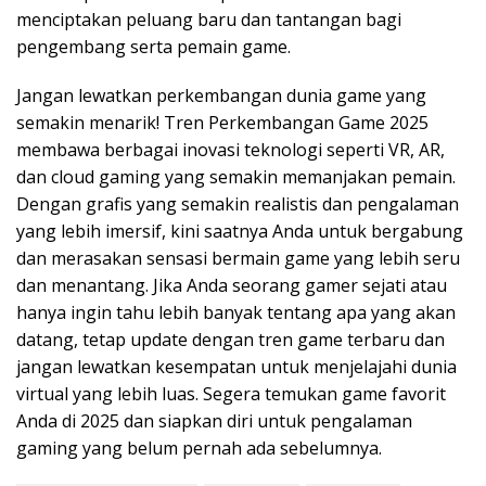
menciptakan peluang baru dan tantangan bagi
pengembang serta pemain game.
Jangan lewatkan perkembangan dunia game yang
semakin menarik! Tren Perkembangan Game 2025
membawa berbagai inovasi teknologi seperti VR, AR,
dan cloud gaming yang semakin memanjakan pemain.
Dengan grafis yang semakin realistis dan pengalaman
yang lebih imersif, kini saatnya Anda untuk bergabung
dan merasakan sensasi bermain game yang lebih seru
dan menantang. Jika Anda seorang gamer sejati atau
hanya ingin tahu lebih banyak tentang apa yang akan
datang, tetap update dengan tren game terbaru dan
jangan lewatkan kesempatan untuk menjelajahi dunia
virtual yang lebih luas. Segera temukan game favorit
Anda di 2025 dan siapkan diri untuk pengalaman
gaming yang belum pernah ada sebelumnya.