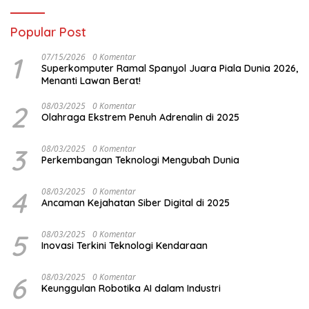
Popular Post
1
07/15/2026
0 Komentar
Superkomputer Ramal Spanyol Juara Piala Dunia 2026,
Menanti Lawan Berat!
2
08/03/2025
0 Komentar
Olahraga Ekstrem Penuh Adrenalin di 2025
3
08/03/2025
0 Komentar
Perkembangan Teknologi Mengubah Dunia
4
08/03/2025
0 Komentar
Ancaman Kejahatan Siber Digital di 2025
5
08/03/2025
0 Komentar
Inovasi Terkini Teknologi Kendaraan
6
08/03/2025
0 Komentar
Keunggulan Robotika AI dalam Industri