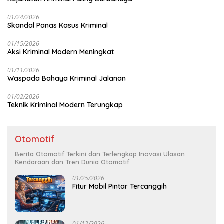
01/24/2026
Skandal Panas Kasus Kriminal
01/15/2026
Aksi Kriminal Modern Meningkat
01/11/2026
Waspada Bahaya Kriminal Jalanan
01/02/2026
Teknik Kriminal Modern Terungkap
Otomotif
Berita Otomotif Terkini dan Terlengkap Inovasi Ulasan
Kendaraan dan Tren Dunia Otomotif
01/25/2026
Fitur Mobil Pintar Tercanggih
01/12/2026