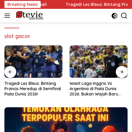
Langsung
g’ di Semifinal!
Breaking News
Tragedi Les Bleus: Bintang Prancis Mere
ke
konten
slot gacor
Wasit Laga Inggris Vs
Drama Transfer Aqil Savik:
Argentina di Piala Dunia
Dari Bandung ke Macan
2026: Bukan Wajah Baru
Kemayoran!
bagi Messi!