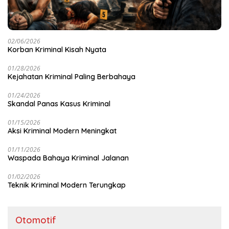
02/06/2026
Korban Kriminal Kisah Nyata
01/28/2026
Kejahatan Kriminal Paling Berbahaya
01/24/2026
Skandal Panas Kasus Kriminal
01/15/2026
Aksi Kriminal Modern Meningkat
01/11/2026
Waspada Bahaya Kriminal Jalanan
01/02/2026
Teknik Kriminal Modern Terungkap
Otomotif