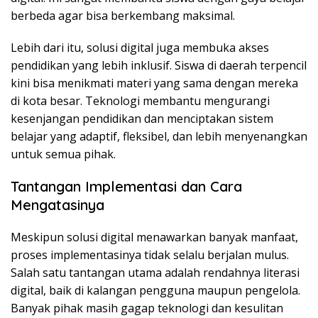
berbeda agar bisa berkembang maksimal.
Lebih dari itu, solusi digital juga membuka akses
pendidikan yang lebih inklusif. Siswa di daerah terpencil
kini bisa menikmati materi yang sama dengan mereka
di kota besar. Teknologi membantu mengurangi
kesenjangan pendidikan dan menciptakan sistem
belajar yang adaptif, fleksibel, dan lebih menyenangkan
untuk semua pihak.
Tantangan Implementasi dan Cara
Mengatasinya
Meskipun solusi digital menawarkan banyak manfaat,
proses implementasinya tidak selalu berjalan mulus.
Salah satu tantangan utama adalah rendahnya literasi
digital, baik di kalangan pengguna maupun pengelola.
Banyak pihak masih gagap teknologi dan kesulitan