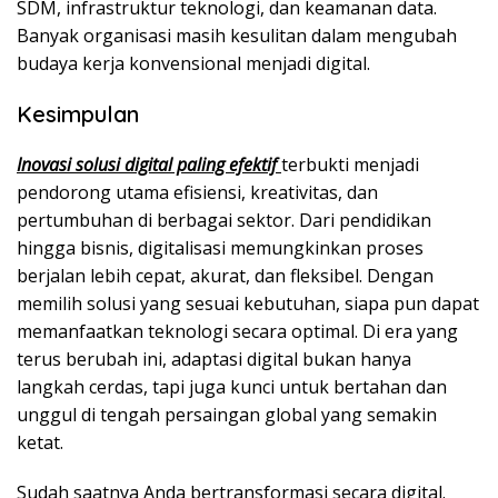
SDM, infrastruktur teknologi, dan keamanan data.
Banyak organisasi masih kesulitan dalam mengubah
budaya kerja konvensional menjadi digital.
Kesimpulan
Inovasi
solusi
digital paling
efektif
terbukti menjadi
pendorong utama efisiensi, kreativitas, dan
pertumbuhan di berbagai sektor. Dari pendidikan
hingga bisnis, digitalisasi memungkinkan proses
berjalan lebih cepat, akurat, dan fleksibel. Dengan
memilih solusi yang sesuai kebutuhan, siapa pun dapat
memanfaatkan teknologi secara optimal. Di era yang
terus berubah ini, adaptasi digital bukan hanya
langkah cerdas, tapi juga kunci untuk bertahan dan
unggul di tengah persaingan global yang semakin
ketat.
Sudah saatnya Anda bertransformasi secara digital.