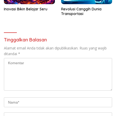
Inovasi Bikin Belajar Seru
Revolusi Canggih Dunia
Transportasi
Tinggalkan Balasan
Alamat email Anda tidak akan dipublikasikan.
Ruas yang wajib
ditandai
*