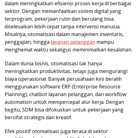
dalam meningkatkan efisiensi proses kerja di berbagai
sektor. Dengan memanfaatkan sistem digital yang
terprogram, pekerjaan rutin dan berulang bisa
diselesaikan lebih cepat tanpa intervensi manusia.
Misalnya, otomatisasi dalam manajemen inventaris,
penggajian, hingga
layanan pelanggan
mampu
menghemat waktu sekaligus meminimalkan kesalahan.
Dalam dunia bisnis, otomatisasi tak hanya
meningkatkan produktivitas, tetapi juga mengurangi
biaya operasional. Banyak perusahaan kini beralih
menggunakan software ERP (Enterprise Resource
Planning), chatbot layanan pelanggan, dan workflow
automation untuk mempercepat alur kerja. Dengan
begitu, SDM bisa difokuskan untuk pekerjaan yang
bersifat strategis dan kreatif.
Efek positif otomatisasi juga terasa di sektor