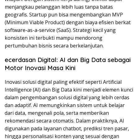
menjangkau pelanggan lebih luas tanpa batas
geografis. Startup pun bisa mengembangkan MVP
(Minimum Viable Product) dengan biaya efisien berkat
software-as-a-service (SaaS). Strategi kecil yang
konsisten ini terbukti mampu mendorong
pertumbuhan bisnis secara berkelanjutan.
ecerdasan Digital: AI dan Big Data sebagai
Motor Inovasi Masa Kini
Inovasi
solusi
digital paling
efektif seperti
Artificial
Intelligence (AI) dan Big Data kini menjadi elemen kunci
dalam pengembangan solusi digital yang lebih cerdas
dan adaptif. AI memungkinkan sistem untuk belajar
dari data, mengenali pola, serta memberikan
rekomendasi secara otomatis. Dalam praktiknya, AI
digunakan pada layanan chatbot, prediksi tren pasar,
hingga personalisasi konten yang sesuai dengan