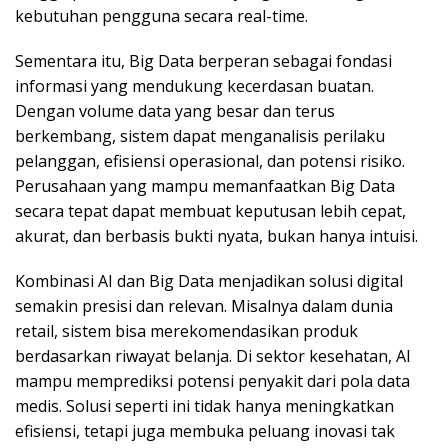
kebutuhan pengguna secara real-time.
Sementara itu, Big Data berperan sebagai fondasi
informasi yang mendukung kecerdasan buatan.
Dengan volume data yang besar dan terus
berkembang, sistem dapat menganalisis perilaku
pelanggan, efisiensi operasional, dan potensi risiko.
Perusahaan yang mampu memanfaatkan Big Data
secara tepat dapat membuat keputusan lebih cepat,
akurat, dan berbasis bukti nyata, bukan hanya intuisi.
Kombinasi AI dan Big Data menjadikan solusi digital
semakin presisi dan relevan. Misalnya dalam dunia
retail, sistem bisa merekomendasikan produk
berdasarkan riwayat belanja. Di sektor kesehatan, AI
mampu memprediksi potensi penyakit dari pola data
medis. Solusi seperti ini tidak hanya meningkatkan
efisiensi, tetapi juga membuka peluang inovasi tak