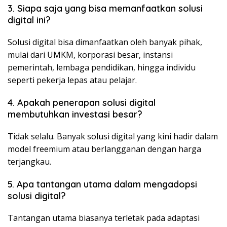
3. Siapa saja yang bisa memanfaatkan solusi
digital ini?
Solusi digital bisa dimanfaatkan oleh banyak pihak,
mulai dari UMKM, korporasi besar, instansi
pemerintah, lembaga pendidikan, hingga individu
seperti pekerja lepas atau pelajar.
4. Apakah penerapan solusi digital
membutuhkan investasi besar?
Tidak selalu. Banyak solusi digital yang kini hadir dalam
model freemium atau berlangganan dengan harga
terjangkau.
5. Apa tantangan utama dalam mengadopsi
solusi digital?
Tantangan utama biasanya terletak pada adaptasi