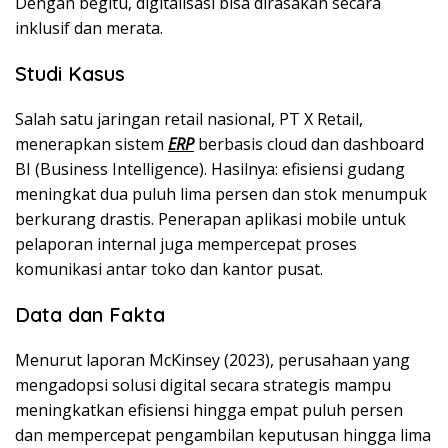
Dengan begitu, digitalisasi bisa dirasakan secara
inklusif dan merata.
Studi Kasus
Salah satu jaringan retail nasional, PT X Retail,
menerapkan sistem
ERP
berbasis cloud dan dashboard
BI (Business Intelligence). Hasilnya: efisiensi gudang
meningkat dua puluh lima persen dan stok menumpuk
berkurang drastis. Penerapan aplikasi mobile untuk
pelaporan internal juga mempercepat proses
komunikasi antar toko dan kantor pusat.
Data dan Fakta
Menurut laporan McKinsey (2023), perusahaan yang
mengadopsi solusi digital secara strategis mampu
meningkatkan efisiensi hingga empat puluh persen
dan mempercepat pengambilan keputusan hingga lima