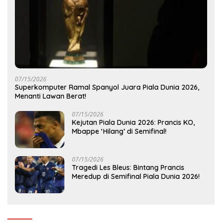
07/15/2026
Superkomputer Ramal Spanyol Juara Piala Dunia 2026,
Menanti Lawan Berat!
07/15/2026
Kejutan Piala Dunia 2026: Prancis KO,
Mbappe ‘Hilang’ di Semifinal!
07/15/2026
Tragedi Les Bleus: Bintang Prancis
Meredup di Semifinal Piala Dunia 2026!