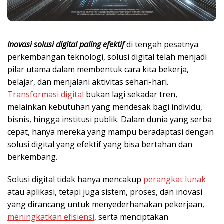
Inovasi
solusi
digital paling
efektif
d
i tengah pesatnya
perkembangan teknologi, solusi digital telah menjadi
pilar utama dalam membentuk cara kita bekerja,
belajar, dan menjalani aktivitas sehari-hari.
Transformasi digital
bukan lagi sekadar tren,
melainkan kebutuhan yang mendesak bagi individu,
bisnis, hingga institusi publik. Dalam dunia yang serba
cepat, hanya mereka yang mampu beradaptasi dengan
solusi digital yang efektif yang bisa bertahan dan
berkembang.
Solusi digital tidak hanya mencakup
perangkat lunak
atau aplikasi, tetapi juga sistem, proses, dan inovasi
yang dirancang untuk menyederhanakan pekerjaan,
meningkatkan efisiensi
, serta menciptakan