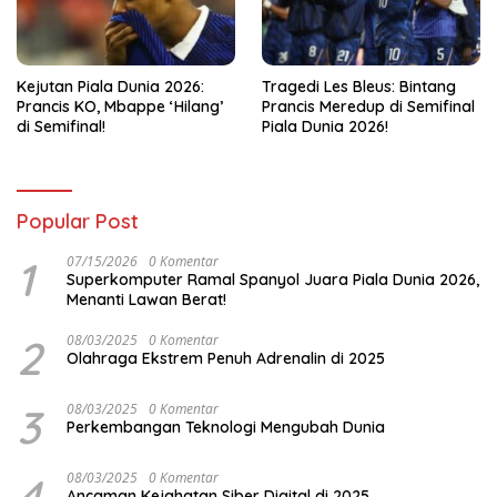
Kejutan Piala Dunia 2026:
Tragedi Les Bleus: Bintang
Prancis KO, Mbappe ‘Hilang’
Prancis Meredup di Semifinal
di Semifinal!
Piala Dunia 2026!
Popular Post
1
07/15/2026
0 Komentar
Superkomputer Ramal Spanyol Juara Piala Dunia 2026,
Menanti Lawan Berat!
2
08/03/2025
0 Komentar
Olahraga Ekstrem Penuh Adrenalin di 2025
3
08/03/2025
0 Komentar
Perkembangan Teknologi Mengubah Dunia
4
08/03/2025
0 Komentar
Ancaman Kejahatan Siber Digital di 2025