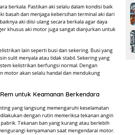
cara berkala. Pastikan aki selalu dalam kondisi baik
ki basah dan menjaga kebersihan terminal aki dari
baiknya aki diisi ulang secara berkala agar daya
er khusus aki motor juga sangat dianjurkan untuk
istrikan lain seperti busi dan sekering. Busi yang
 sulit menyala atau tidak stabil. Sekering yang
istem kelistrikan berfungsi normal. Dengan
kan motor akan selalu handal dan mendukung
n Rem untuk Keamanan Berkendara
nting yang langsung memengaruhi keselamatan
 dilakukan dengan rutin memeriksa tekanan angin
 pabrik. Tekanan ban yang kurang atau berlebih
mengurangi kenyamanan saat mengendarai motor.