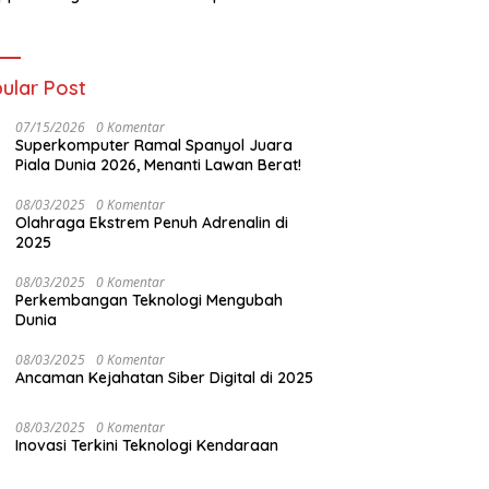
final!
Piala Dunia 2026!
ular Post
07/15/2026
0 Komentar
Superkomputer Ramal Spanyol Juara
Piala Dunia 2026, Menanti Lawan Berat!
08/03/2025
0 Komentar
Olahraga Ekstrem Penuh Adrenalin di
2025
08/03/2025
0 Komentar
Perkembangan Teknologi Mengubah
Dunia
08/03/2025
0 Komentar
Ancaman Kejahatan Siber Digital di 2025
08/03/2025
0 Komentar
Inovasi Terkini Teknologi Kendaraan