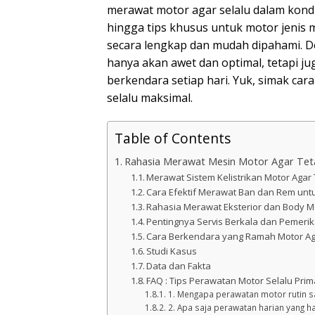
merawat motor agar selalu dalam kondis
hingga tips khusus untuk motor jenis
secara lengkap dan mudah dipahami. D
hanya akan awet dan optimal, tetapi 
berkendara setiap hari. Yuk, simak c
selalu maksimal.
Table of Contents
Rahasia Merawat Mesin Motor Agar Te
Merawat Sistem Kelistrikan Motor Agar
Cara Efektif Merawat Ban dan Rem un
Rahasia Merawat Eksterior dan Body M
Pentingnya Servis Berkala dan Pemerik
Cara Berkendara yang Ramah Motor Ag
Studi Kasus
Data dan Fakta
FAQ : Tips Perawatan Motor Selalu Pri
1. Mengapa perawatan motor rutin sa
2. Apa saja perawatan harian yang h