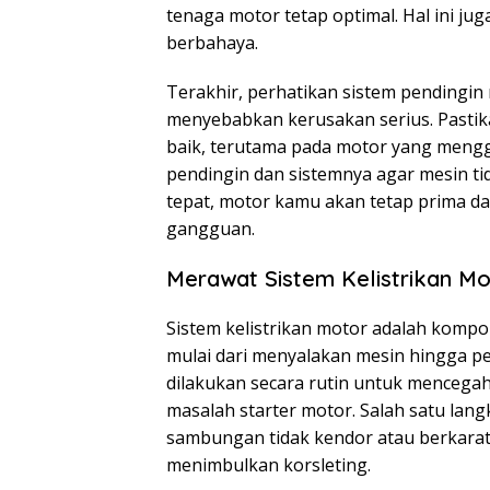
tenaga motor tetap optimal. Hal ini 
berbahaya.
Terakhir, perhatikan sistem pendingin 
menyebabkan kerusakan serius. Pasti
baik, terutama pada motor yang menggu
pendingin dan sistemnya agar mesin t
tepat, motor kamu akan tetap prima da
gangguan.
Merawat Sistem Kelistrikan M
Sistem kelistrikan motor adalah komp
mulai dari menyalakan mesin hingga pe
dilakukan secara rutin untuk mencegah
masalah starter motor. Salah satu lan
sambungan tidak kendor atau berkarat, 
menimbulkan korsleting.