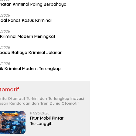
hatan Kriminal Paling Berbahaya
4/2026
dal Panas Kasus Kriminal
5/2026
 Kriminal Modern Meningkat
1/2026
ada Bahaya Kriminal Jalanan
2/2026
ik Kriminal Modern Terungkap
tomotif
rita Otomotif Terkini dan Terlengkap Inovasi
asan Kendaraan dan Tren Dunia Otomotif
01/25/2026
Fitur Mobil Pintar
Tercanggih