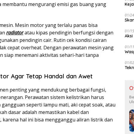
juga membantu mengurangi emisi gas buang yang
Keja
01/2
Skan
mesin. Mesin motor yang terlalu panas bisa
01/1
kan
radiator
atau kipas pendingin berfungsi dengan
Aksi
nakan pendingin cair. Rutin cek kondisi cairan
01/1
idak cepat overheat. Dengan perawatan mesin yang
Wasp
n siap menemani aktivitas sehari-hari tanpa
01/0
Tekn
otor Agar Tetap Handal dan Awet
O
onen penting yang mendukung berbagai fungsi,
nerangan. Perawatan sistem kelistrikan harus
Be
Ul
 gangguan seperti lampu mati, aki cepat soak, atau
gkah dasar adalah memastikan kabel dan
karena hal ini bisa mengganggu aliran listrik dan