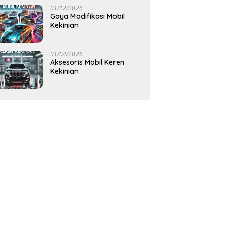
01/12/2026
Gaya Modifikasi Mobil
Kekinian
01/04/2026
Aksesoris Mobil Keren
Kekinian