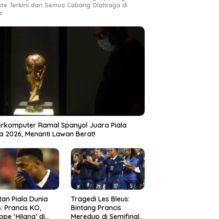
te Terkini dari Semua Cabang Olahraga di
a
rkomputer Ramal Spanyol Juara Piala
a 2026, Menanti Lawan Berat!
tan Piala Dunia
Tragedi Les Bleus:
: Prancis KO,
Bintang Prancis
pe ‘Hilang’ di
Meredup di Semifinal