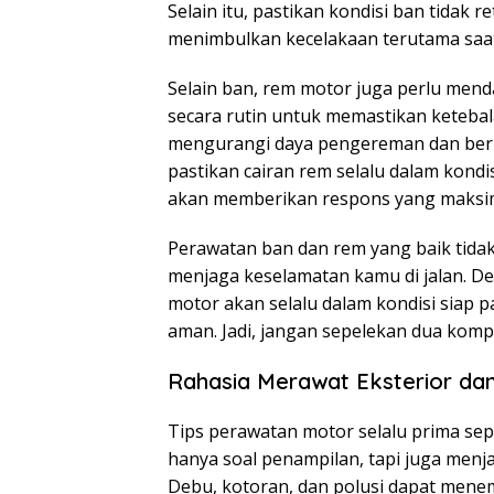
Selain itu, pastikan kondisi ban tidak 
menimbulkan kecelakaan terutama saat j
Selain ban, rem motor juga perlu mend
secara rutin untuk memastikan ketebal
mengurangi daya pengereman dan berp
pastikan cairan rem selalu dalam kondi
akan memberikan respons yang maksima
Perawatan ban dan rem yang baik tid
menjaga keselamatan kamu di jalan. D
motor akan selalu dalam kondisi siap 
aman. Jadi, jangan sepelekan dua kompon
Rahasia Merawat Eksterior da
Tips perawatan motor selalu prima se
hanya soal penampilan, tapi juga menja
Debu, kotoran, dan polusi dapat men