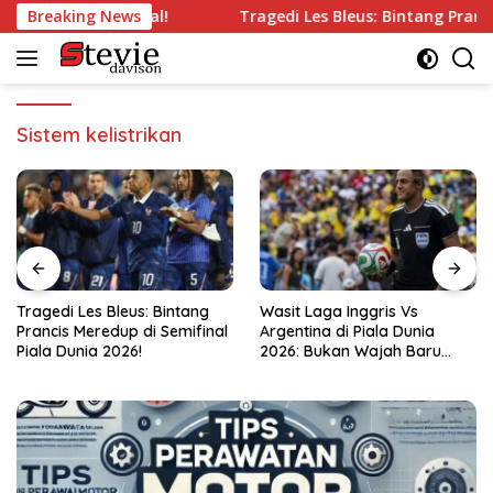
Langsung
g’ di Semifinal!
Breaking News
Tragedi Les Bleus: Bintang Prancis Mer
ke
konten
Sistem kelistrikan
Wasit Laga Inggris Vs
Drama Transfer Aqil Savik:
al
Argentina di Piala Dunia
Dari Bandung ke Macan
2026: Bukan Wajah Baru
Kemayoran!
bagi Messi!