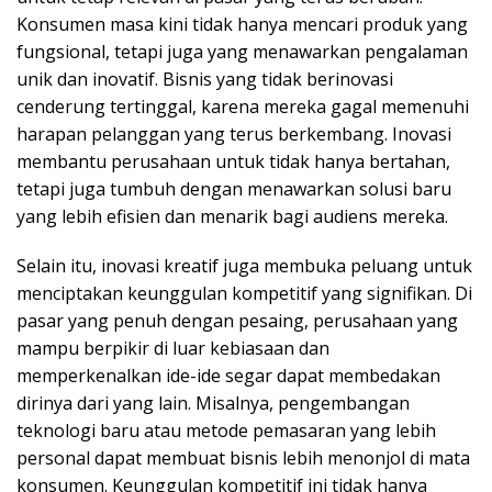
Konsumen masa kini tidak hanya mencari produk yang
fungsional, tetapi juga yang menawarkan pengalaman
unik dan inovatif. Bisnis yang tidak berinovasi
cenderung tertinggal, karena mereka gagal memenuhi
harapan pelanggan yang terus berkembang. Inovasi
membantu perusahaan untuk tidak hanya bertahan,
tetapi juga tumbuh dengan menawarkan solusi baru
yang lebih efisien dan menarik bagi audiens mereka.
Selain itu, inovasi kreatif juga membuka peluang untuk
menciptakan keunggulan kompetitif yang signifikan. Di
pasar yang penuh dengan pesaing, perusahaan yang
mampu berpikir di luar kebiasaan dan
memperkenalkan ide-ide segar dapat membedakan
dirinya dari yang lain. Misalnya, pengembangan
teknologi baru atau metode pemasaran yang lebih
personal dapat membuat bisnis lebih menonjol di mata
konsumen. Keunggulan kompetitif ini tidak hanya