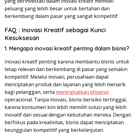
yang berinvestasi dalam inovasi kreatif memiliki
peluang yang lebih besar untuk bertahan dan
berkembang dalam pasar yang sangat kompetitif.
FAQ : Inovasi Kreatif sebagai Kunci
Kesuksesan
1. Mengapa inovasi kreatif penting dalam bisnis?
Inovasi kreatif penting karena membantu bisnis untuk
tetap relevan dan berkembang di pasar yang semakin
kompetitif. Melalui inovasi, perusahaan dapat
menciptakan produk dan layanan yang lebih menarik
bagi pelanggan, serta
meningkatkan efisiensi
operasional. Tanpa inovasi, bisnis berisiko tertinggal,
karena konsumen kini lebih memilih solusi yang lebih
inovatif dan sesuai dengan kebutuhan mereka. Dengan
berfokus pada kreativitas, bisnis dapat menciptakan
keunggulan kompetitif yang berkelanjutan.