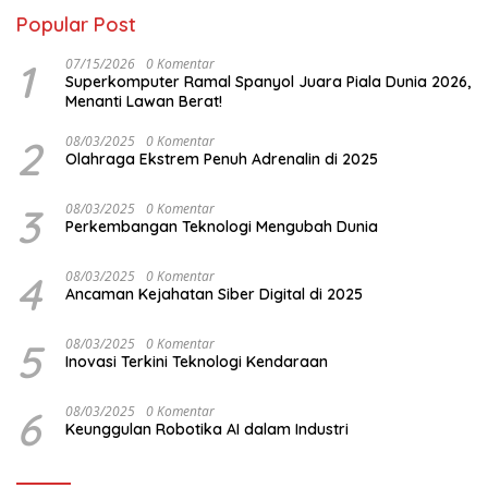
Popular Post
1
07/15/2026
0 Komentar
Superkomputer Ramal Spanyol Juara Piala Dunia 2026,
Menanti Lawan Berat!
2
08/03/2025
0 Komentar
Olahraga Ekstrem Penuh Adrenalin di 2025
3
08/03/2025
0 Komentar
Perkembangan Teknologi Mengubah Dunia
4
08/03/2025
0 Komentar
Ancaman Kejahatan Siber Digital di 2025
5
08/03/2025
0 Komentar
Inovasi Terkini Teknologi Kendaraan
6
08/03/2025
0 Komentar
Keunggulan Robotika AI dalam Industri