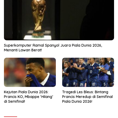
Superkomputer Ramal Spanyol Juara Piala Dunia 2026,
Menanti Lawan Berat!
Kejutan Piala Dunia 2026:
Tragedi Les Bleus: Bintang
Prancis KO, Mbappe ‘Hilang’
Prancis Meredup di Semifinal
di Semifinal!
Piala Dunia 2026!