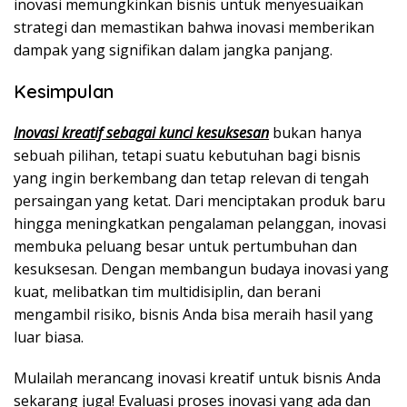
inovasi memungkinkan bisnis untuk menyesuaikan
strategi dan memastikan bahwa inovasi memberikan
dampak yang signifikan dalam jangka panjang.
Kesimpulan
Inovasi kreatif sebagai kunci kesuksesan
bukan hanya
sebuah pilihan, tetapi suatu kebutuhan bagi bisnis
yang ingin berkembang dan tetap relevan di tengah
persaingan yang ketat. Dari menciptakan produk baru
hingga meningkatkan pengalaman pelanggan, inovasi
membuka peluang besar untuk pertumbuhan dan
kesuksesan. Dengan membangun budaya inovasi yang
kuat, melibatkan tim multidisiplin, dan berani
mengambil risiko, bisnis Anda bisa meraih hasil yang
luar biasa.
Mulailah merancang inovasi kreatif untuk bisnis Anda
sekarang juga! Evaluasi proses inovasi yang ada dan