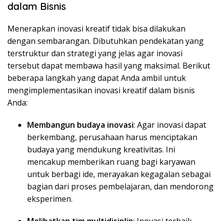
dalam Bisnis
Menerapkan inovasi kreatif tidak bisa dilakukan
dengan sembarangan. Dibutuhkan pendekatan yang
terstruktur dan strategi yang jelas agar inovasi
tersebut dapat membawa hasil yang maksimal. Berikut
beberapa langkah yang dapat Anda ambil untuk
mengimplementasikan inovasi kreatif dalam bisnis
Anda:
Membangun budaya inovasi
: Agar inovasi dapat
berkembang, perusahaan harus menciptakan
budaya yang mendukung kreativitas. Ini
mencakup memberikan ruang bagi karyawan
untuk berbagi ide, merayakan kegagalan sebagai
bagian dari proses pembelajaran, dan mendorong
eksperimen.
Melibatkan tim multidisiplin
: Inovasi terbaik