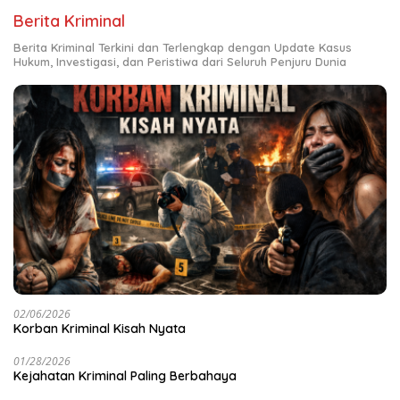
Berita Kriminal
Berita Kriminal Terkini dan Terlengkap dengan Update Kasus
Hukum, Investigasi, dan Peristiwa dari Seluruh Penjuru Dunia
02/06/2026
Korban Kriminal Kisah Nyata
01/28/2026
Kejahatan Kriminal Paling Berbahaya