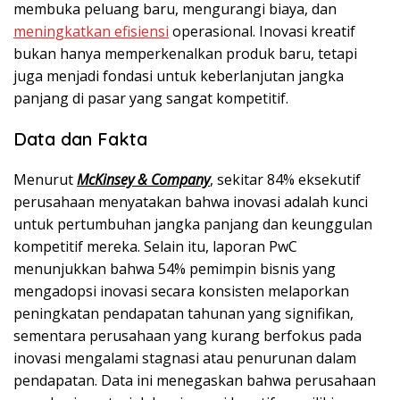
membuka peluang baru, mengurangi biaya, dan
meningkatkan efisiensi
operasional. Inovasi kreatif
bukan hanya memperkenalkan produk baru, tetapi
juga menjadi fondasi untuk keberlanjutan jangka
panjang di pasar yang sangat kompetitif.
Data dan Fakta
Menurut
McKinsey & Company
, sekitar 84% eksekutif
perusahaan menyatakan bahwa inovasi adalah kunci
untuk pertumbuhan jangka panjang dan keunggulan
kompetitif mereka. Selain itu, laporan PwC
menunjukkan bahwa 54% pemimpin bisnis yang
mengadopsi inovasi secara konsisten melaporkan
peningkatan pendapatan tahunan yang signifikan,
sementara perusahaan yang kurang berfokus pada
inovasi mengalami stagnasi atau penurunan dalam
pendapatan. Data ini menegaskan bahwa perusahaan