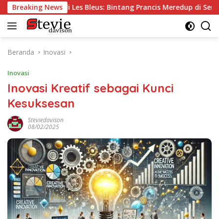
Langsung
edi Les Bleus: Bintang Prancis Meredup di Semifinal Piala Dunia
Breaking News
ke
konten
Beranda
Inovasi
Inovasi
Inovasi Kreatif sebagai Kunci
Kesuksesan
Steviedavison
08/02/2025