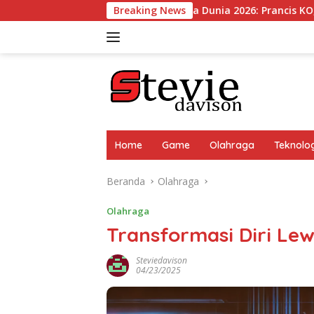
Langsung
Kejutan Piala Dunia 2026: Prancis KO, Mbappe ‘Hilang’ di
Breaking News
ke
konten
Home
Game
Olahraga
Teknolog
Beranda
Olahraga
Olahraga
Transformasi Diri Le
Steviedavison
04/23/2025