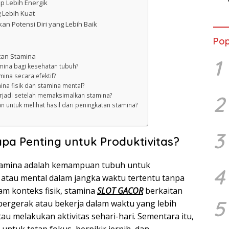
p Lebih Energik
Semi
 Lebih Kuat
n Potensi Diri yang Lebih Baik
Pop
atan Stamina
1
mina bagi kesehatan tubuh?
ina secara efektif?
na fisik dan stamina mental?
2
erjadi setelah memaksimalkan stamina?
n untuk melihat hasil dari peningkatan stamina?
3
pa Penting untuk Produktivitas?
stamina adalah kemampuan tubuh untuk
4
atau mental dalam jangka waktu tertentu tanpa
am konteks fisik, stamina
SLOT GACOR
berkaitan
5
bergerak atau bekerja dalam waktu yang lebih
atau melakukan aktivitas sehari-hari. Sementara itu,