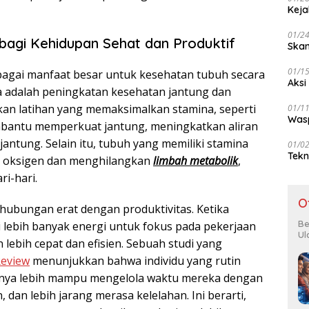
Keja
01/2
bagi Kehidupan Sehat dan Produktif
Skan
01/1
agai manfaat besar untuk kesehatan tubuh secara
Aksi
a adalah peningkatan kesehatan jantung dan
kan latihan yang memaksimalkan stamina, seperti
01/1
Wasp
embantu memperkuat jantung, meningkatkan aliran
jantung. Selain itu, tubuh yang memiliki stamina
01/0
Tekn
ah oksigen dan menghilangkan
limbah metabolik
,
ri-hari.
O
hubungan erat dengan produktivitas. Ketika
Be
i lebih banyak energi untuk fokus pada pekerjaan
Ul
lebih cepat dan efisien. Sebuah studi yang
eview
menunjukkan bahwa individu yang rutin
iknya lebih mampu mengelola waktu mereka dengan
n, dan lebih jarang merasa kelelahan. Ini berarti,