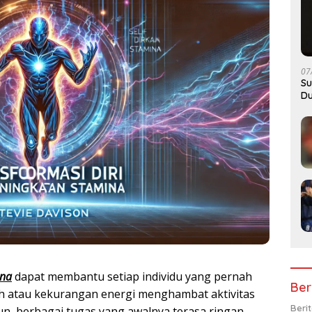
07
Su
Du
ina
dapat membantu setiap individu yang pernah
Ber
h atau kekurangan energi menghambat aktivitas
Beri
un, berbagai tugas yang awalnya terasa ringan