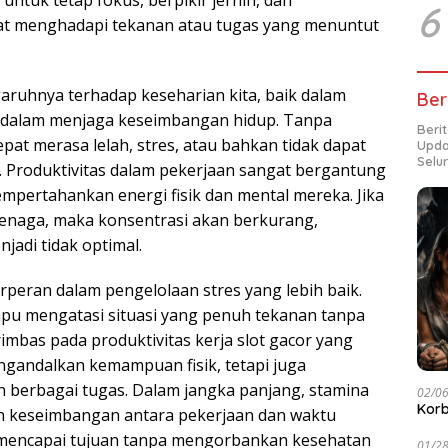
tuk tetap fokus, berpikir jernih, dan
6
t menghadapi tekanan atau tugas yang menuntut
aruhnya terhadap keseharian kita, baik dalam
Ber
n dalam menjaga keseimbangan hidup. Tanpa
Beri
at merasa lelah, stres, atau bahkan tidak dapat
Upda
Selu
 Produktivitas dalam pekerjaan sangat bergantung
pertahankan energi fisik dan mental mereka. Jika
rtenaga, maka konsentrasi akan berkurang,
njadi tidak optimal.
erperan dalam pengelolaan stres yang lebih baik.
ampu mengatasi situasi yang penuh tekanan tanpa
imbas pada produktivitas kerja slot gacor yang
ngandalkan kemampuan fisik, tetapi juga
 berbagai tugas. Dalam jangka panjang, stamina
02/0
Korb
 keseimbangan antara pekerjaan dan waktu
t mencapai tujuan tanpa mengorbankan kesehatan
01/2