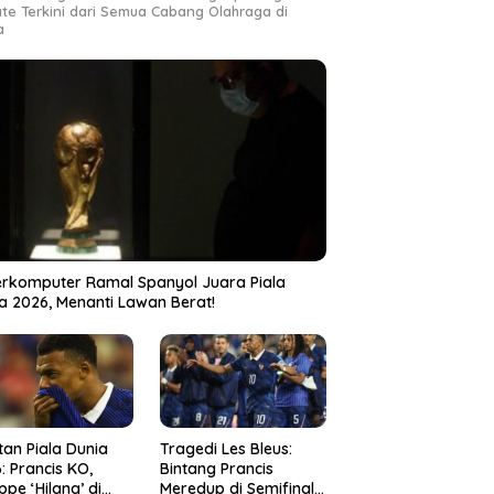
te Terkini dari Semua Cabang Olahraga di
a
rkomputer Ramal Spanyol Juara Piala
a 2026, Menanti Lawan Berat!
tan Piala Dunia
Tragedi Les Bleus:
: Prancis KO,
Bintang Prancis
pe ‘Hilang’ di
Meredup di Semifinal