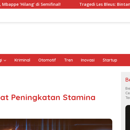
 Semifinal!
Tragedi Les Bleus: Bintang Prancis Meredup d
i
Kriminal
Otomotif
Tren
Inovasi
Startup
B
Be
Ce
wat Peningkatan Stamina
Te