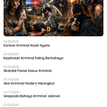
02/06/2026
Korban Kriminal Kisah Nyata
01/28/2026
Kejahatan Kriminal Paling Berbahaya
01/24/2026
Skandal Panas Kasus Kriminal
01/15/2026
Aksi Kriminal Modern Meningkat
01/11/2026
Waspada Bahaya Kriminal Jalanan
01/02/2026