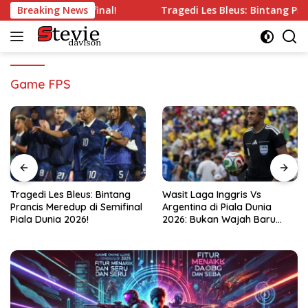
Langsung
lang’ di Semifinal!
Breaking News
Tragedi Les Bleus: Bintang Prancis M
ke
konten
Game FPS
Tragedi Les Bleus: Bintang
Wasit Laga Inggris Vs
Prancis Meredup di Semifinal
Argentina di Piala Dunia
Piala Dunia 2026!
2026: Bukan Wajah Baru
bagi Messi!