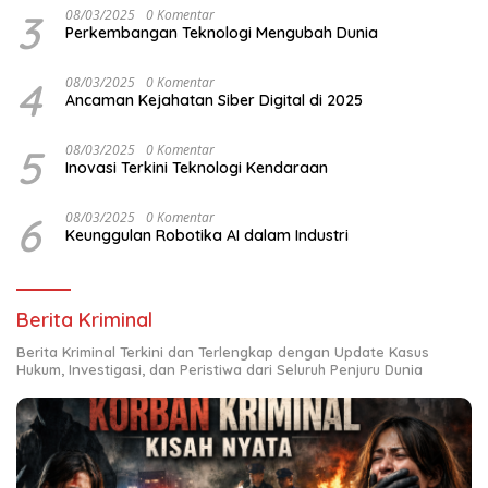
3
08/03/2025
0 Komentar
Perkembangan Teknologi Mengubah Dunia
4
08/03/2025
0 Komentar
Ancaman Kejahatan Siber Digital di 2025
5
08/03/2025
0 Komentar
Inovasi Terkini Teknologi Kendaraan
6
08/03/2025
0 Komentar
Keunggulan Robotika AI dalam Industri
Berita Kriminal
Berita Kriminal Terkini dan Terlengkap dengan Update Kasus
Hukum, Investigasi, dan Peristiwa dari Seluruh Penjuru Dunia