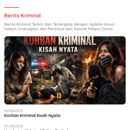
Berita Kriminal
Berita Kriminal Terkini dan Terlengkap dengan Update Kasus
Hukum, Investigasi, dan Peristiwa dari Seluruh Penjuru Dunia
02/06/2026
Korban Kriminal Kisah Nyata
01/28/2026