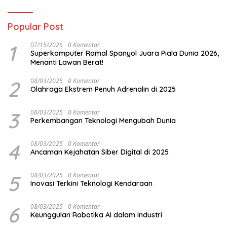
Popular Post
1
07/15/2026
0 Komentar
Superkomputer Ramal Spanyol Juara Piala Dunia 2026,
Menanti Lawan Berat!
2
08/03/2025
0 Komentar
Olahraga Ekstrem Penuh Adrenalin di 2025
3
08/03/2025
0 Komentar
Perkembangan Teknologi Mengubah Dunia
4
08/03/2025
0 Komentar
Ancaman Kejahatan Siber Digital di 2025
5
08/03/2025
0 Komentar
Inovasi Terkini Teknologi Kendaraan
6
08/03/2025
0 Komentar
Keunggulan Robotika AI dalam Industri