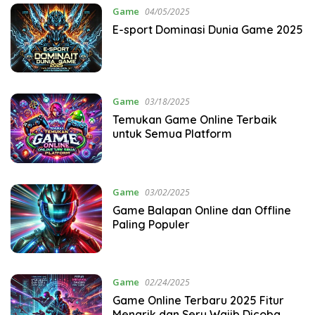
Game
04/05/2025
E-sport Dominasi Dunia Game 2025
Game
03/18/2025
Temukan Game Online Terbaik
untuk Semua Platform
Game
03/02/2025
Game Balapan Online dan Offline
Paling Populer
Game
02/24/2025
Game Online Terbaru 2025 Fitur
Menarik dan Seru Wajib Dicoba