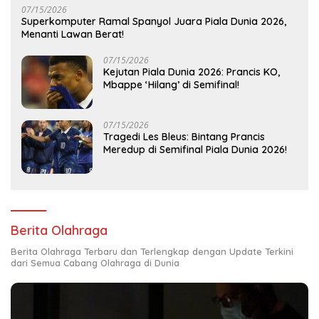
07/15/2026
Superkomputer Ramal Spanyol Juara Piala Dunia 2026,
Menanti Lawan Berat!
07/15/2026
Kejutan Piala Dunia 2026: Prancis KO,
Mbappe ‘Hilang’ di Semifinal!
07/15/2026
Tragedi Les Bleus: Bintang Prancis
Meredup di Semifinal Piala Dunia 2026!
Berita Olahraga
Berita Olahraga Terbaru dan Terlengkap dengan Update Terkini
dari Semua Cabang Olahraga di Dunia