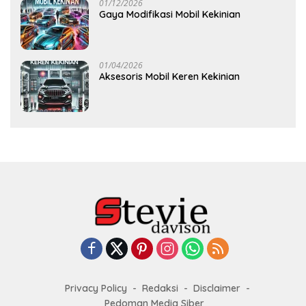
01/12/2026
Gaya Modifikasi Mobil Kekinian
01/04/2026
Aksesoris Mobil Keren Kekinian
Privacy Policy
Redaksi
Disclaimer
Pedoman Media Siber