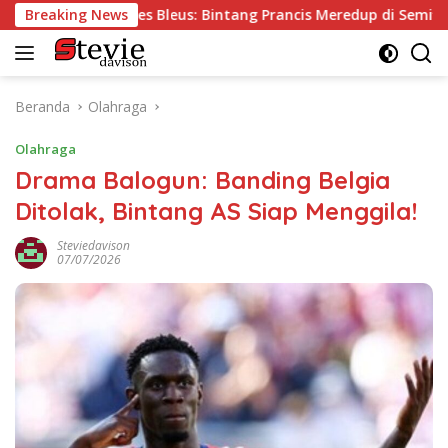
Langsung
 Les Bleus: Bintang Prancis Meredup di Semifinal Piala Dunia 20
Breaking News
ke
konten
Beranda
Olahraga
Olahraga
Drama Balogun: Banding Belgia
Ditolak, Bintang AS Siap Menggila!
Steviedavison
07/07/2026