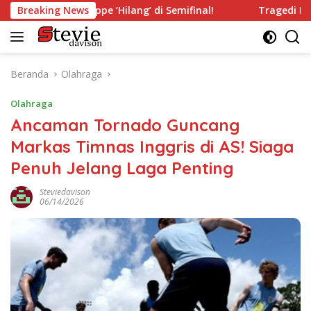
Langsung
, Mbappe ‘Hilang’ di Semifinal!
Breaking News
Tragedi Les Bleus: Binta
ke
konten
Beranda
Olahraga
Olahraga
Ancaman Tornado Guncang
Markas Timnas Inggris di AS! Siaga
Penuh Jelang Laga Penting
Steviedavison
06/14/2026