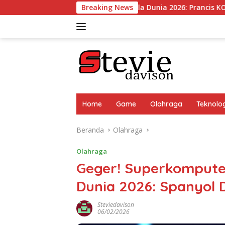
Langsung
at!
Kejutan Piala Dunia 2026: Prancis KO, Mbappe ‘Hilang
Breaking News
ke
konten
Home
Game
Olahraga
Teknolog
Beranda
Olahraga
Olahraga
Geger! Superkompute
Dunia 2026: Spanyol 
Steviedavison
06/02/2026