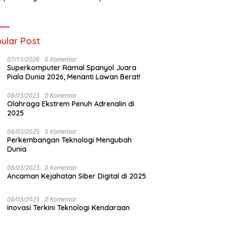
final!
Piala Dunia 2026!
ular Post
07/15/2026
0 Komentar
Superkomputer Ramal Spanyol Juara
Piala Dunia 2026, Menanti Lawan Berat!
08/03/2025
0 Komentar
Olahraga Ekstrem Penuh Adrenalin di
2025
08/03/2025
0 Komentar
Perkembangan Teknologi Mengubah
Dunia
08/03/2025
0 Komentar
Ancaman Kejahatan Siber Digital di 2025
08/03/2025
0 Komentar
Inovasi Terkini Teknologi Kendaraan