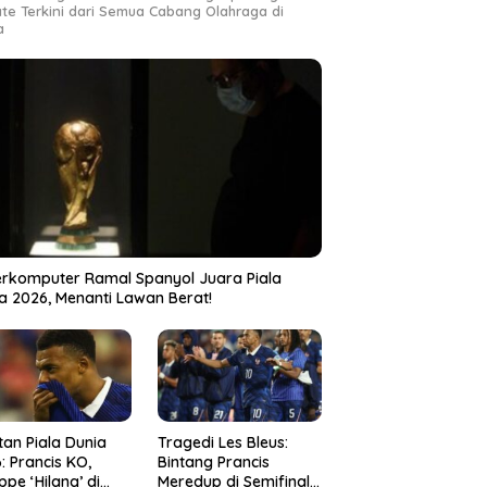
te Terkini dari Semua Cabang Olahraga di
a
rkomputer Ramal Spanyol Juara Piala
a 2026, Menanti Lawan Berat!
tan Piala Dunia
Tragedi Les Bleus:
: Prancis KO,
Bintang Prancis
pe ‘Hilang’ di
Meredup di Semifinal