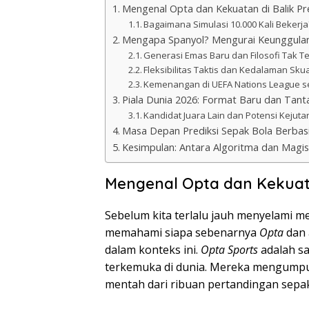
Mengenal Opta dan Kekuatan di Balik P
Bagaimana Simulasi 10.000 Kali Bekerja
Mengapa Spanyol? Mengurai Keunggulan
Generasi Emas Baru dan Filosofi Tak 
Fleksibilitas Taktis dan Kedalaman Sku
Kemenangan di UEFA Nations League se
Piala Dunia 2026: Format Baru dan Tant
Kandidat Juara Lain dan Potensi Kejuta
Masa Depan Prediksi Sepak Bola Berbas
Kesimpulan: Antara Algoritma dan Magi
Mengenal Opta dan Kekuata
Sebelum kita terlalu jauh menyelami 
memahami siapa sebenarnya
Opta
dan 
dalam konteks ini.
Opta Sports
adalah sa
terkemuka di dunia. Mereka mengumpul
mentah dari ribuan pertandingan sepak