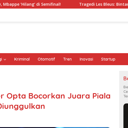
’ di Semifinal!
Tragedi Les Bleus: Bintang Prancis Mere
i
Kriminal
Otomotif
Tren
Inovasi
Startup
B
Be
Ce
r Opta Bocorkan Juara Piala
Te
Diunggulkan