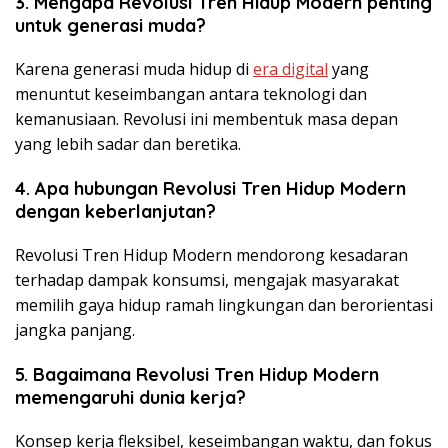
3. Mengapa Revolusi Tren Hidup Modern penting
untuk generasi muda?
Karena generasi muda hidup di
era digital
yang
menuntut keseimbangan antara teknologi dan
kemanusiaan. Revolusi ini membentuk masa depan
yang lebih sadar dan beretika.
4. Apa hubungan Revolusi Tren Hidup Modern
dengan keberlanjutan?
Revolusi Tren Hidup Modern mendorong kesadaran
terhadap dampak konsumsi, mengajak masyarakat
memilih gaya hidup ramah lingkungan dan berorientasi
jangka panjang.
5. Bagaimana Revolusi Tren Hidup Modern
memengaruhi dunia kerja?
Konsep kerja fleksibel, keseimbangan waktu, dan fokus