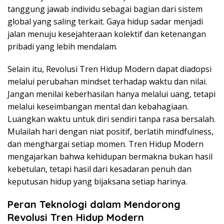
tanggung jawab individu sebagai bagian dari sistem
global yang saling terkait. Gaya hidup sadar menjadi
jalan menuju kesejahteraan kolektif dan ketenangan
pribadi yang lebih mendalam.
Selain itu, Revolusi Tren Hidup Modern dapat diadopsi
melalui perubahan mindset terhadap waktu dan nilai.
Jangan menilai keberhasilan hanya melalui uang, tetapi
melalui keseimbangan mental dan kebahagiaan.
Luangkan waktu untuk diri sendiri tanpa rasa bersalah.
Mulailah hari dengan niat positif, berlatih mindfulness,
dan menghargai setiap momen. Tren Hidup Modern
mengajarkan bahwa kehidupan bermakna bukan hasil
kebetulan, tetapi hasil dari kesadaran penuh dan
keputusan hidup yang bijaksana setiap harinya.
Peran Teknologi dalam Mendorong
Revolusi Tren Hidup Modern