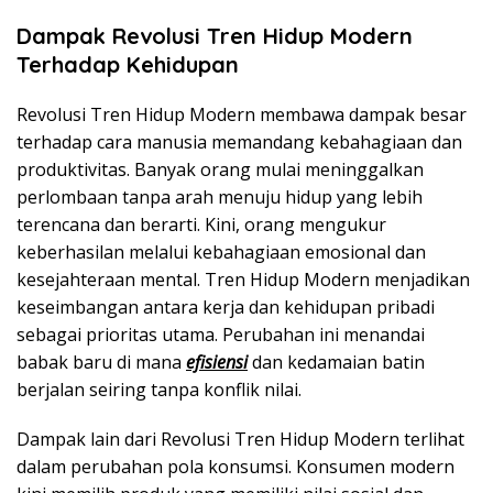
Dampak Revolusi Tren Hidup Modern
Terhadap Kehidupan
Revolusi Tren Hidup Modern membawa dampak besar
terhadap cara manusia memandang kebahagiaan dan
produktivitas. Banyak orang mulai meninggalkan
perlombaan tanpa arah menuju hidup yang lebih
terencana dan berarti. Kini, orang mengukur
keberhasilan melalui kebahagiaan emosional dan
kesejahteraan mental. Tren Hidup Modern menjadikan
keseimbangan antara kerja dan kehidupan pribadi
sebagai prioritas utama. Perubahan ini menandai
babak baru di mana
efisiensi
dan kedamaian batin
berjalan seiring tanpa konflik nilai.
Dampak lain dari Revolusi Tren Hidup Modern terlihat
dalam perubahan pola konsumsi. Konsumen modern