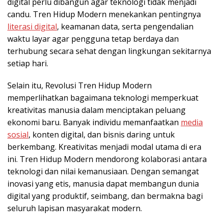
digital perlu dibangun agar teknologi tidak menjadi
candu. Tren Hidup Modern menekankan pentingnya
literasi digital
, keamanan data, serta pengendalian
waktu layar agar pengguna tetap berdaya dan
terhubung secara sehat dengan lingkungan sekitarnya
setiap hari.
Selain itu, Revolusi Tren Hidup Modern
memperlihatkan bagaimana teknologi memperkuat
kreativitas manusia dalam menciptakan peluang
ekonomi baru. Banyak individu memanfaatkan
media
sosial
, konten digital, dan bisnis daring untuk
berkembang. Kreativitas menjadi modal utama di era
ini. Tren Hidup Modern mendorong kolaborasi antara
teknologi dan nilai kemanusiaan. Dengan semangat
inovasi yang etis, manusia dapat membangun dunia
digital yang produktif, seimbang, dan bermakna bagi
seluruh lapisan masyarakat modern.