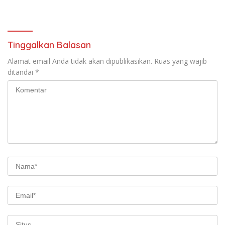
Tinggalkan Balasan
Alamat email Anda tidak akan dipublikasikan.
Ruas yang wajib
ditandai
*