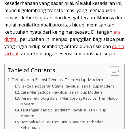
kesederhanaan yang sadar nilai. Melalui kesadaran ini,
muncul gelombang transformasi yang memadukan
inovasi, keberlanjutan, dan kesejahteraan. Manusia kini
mulai menilai kembali prioritas hidup, memisahkan
kebutuhan nyata dari keinginan sesaat. Di tengah
era
digital
, perubahan ini menjadi panggilan bagi siapa pun
yang ingin hidup seimbang antara dunia fisik dan
dunia
virtual
tanpa kehilangan esensi kemanusiaan sejati.
Table of Contents
Definisi dan Esensi Revolusi Tren Hidup Modern
Faktor Penggerak Utama Revolusi Tren Hidup Modern
Cara Mengadopsi Revolusi Tren Hidup Modern
Peran Teknologi dalam Mendorong Revolusi Tren Hidup
Modern
Tantangan dan Solusi dalam Revolusi Tren Hidup
Modern
Dampak Revolusi Tren Hidup Modern Terhadap
Kehidupan