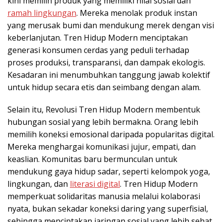
kini memilih produk yang memiliki nilai sosial dan
ramah lingkungan
. Mereka menolak produk instan
yang merusak bumi dan mendukung merek dengan visi
keberlanjutan. Tren Hidup Modern menciptakan
generasi konsumen cerdas yang peduli terhadap
proses produksi, transparansi, dan dampak ekologis.
Kesadaran ini menumbuhkan tanggung jawab kolektif
untuk hidup secara etis dan seimbang dengan alam.
Selain itu, Revolusi Tren Hidup Modern membentuk
hubungan sosial yang lebih bermakna. Orang lebih
memilih koneksi emosional daripada popularitas digital.
Mereka menghargai komunikasi jujur, empati, dan
keaslian. Komunitas baru bermunculan untuk
mendukung gaya hidup sadar, seperti kelompok yoga,
lingkungan, dan
literasi digital
. Tren Hidup Modern
memperkuat solidaritas manusia melalui kolaborasi
nyata, bukan sekadar koneksi daring yang superfisial,
sehingga menciptakan jaringan sosial yang lebih sehat