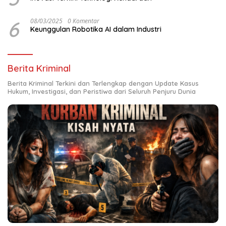
6
08/03/2025
0 Komentar
Keunggulan Robotika AI dalam Industri
Berita Kriminal
Berita Kriminal Terkini dan Terlengkap dengan Update Kasus
Hukum, Investigasi, dan Peristiwa dari Seluruh Penjuru Dunia