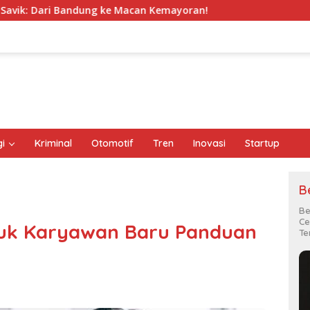
ung ke Macan Kemayoran!
i
Kriminal
Otomotif
Tren
Inovasi
Startup
B
Be
Ce
ntuk Karyawan Baru Panduan
Te