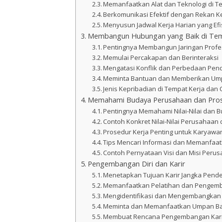
Memanfaatkan Alat dan Teknologi di T
Berkomunikasi Efektif dengan Rekan K
Menyusun Jadwal Kerja Harian yang Efi
Membangun Hubungan yang Baik di Tempa
Pentingnya Membangun Jaringan Profe
Memulai Percakapan dan Berinteraksi
Mengatasi Konflik dan Perbedaan Pen
Meminta Bantuan dan Memberikan Ump
Jenis Kepribadian di Tempat Kerja dan 
Memahami Budaya Perusahaan dan Pros
Pentingnya Memahami Nilai-Nilai dan
Contoh Konkret Nilai-Nilai Perusahaan 
Prosedur Kerja Penting untuk Karyawa
Tips Mencari Informasi dan Memanfa
Contoh Pernyataan Visi dan Misi Peru
Pengembangan Diri dan Karir
Menetapkan Tujuan Karir Jangka Pend
Memanfaatkan Pelatihan dan Pengem
Mengidentifikasi dan Mengembangkan K
Meminta dan Memanfaatkan Umpan Bal
Membuat Rencana Pengembangan Karir