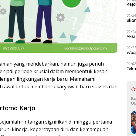
Keja
01/2
Skan
01/1
Aksi
01/1
Wasp
alaman yang mendebarkan, namun juga penuh
01/0
Tekn
njadi periode krusial dalam membentuk kesan,
dengan lingkungan kerja baru. Memahami
kah awal untuk membantu karyawan baru sukses dan
O
Be
Ul
rtama Kerja
sejumlah rintangan signifikan di minggu pertama
ruhi kinerja, kepercayaan diri, dan kemampuan