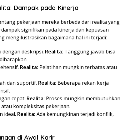
lita: Dampak pada Kinerja
tentang pekerjaan mereka berbeda dari realita yang
rdampak signifikan pada kinerja dan kepuasan
ng mengilustrasikan bagaimana hal ini terjadi:
 dengan deskripsi.
Realita:
Tanggung jawab bisa
 diharapkan.
ehensif.
Realita:
Pelatihan mungkin terbatas atau
ah dan suportif.
Realita:
Beberapa rekan kerja
sif.
engan cepat.
Realita:
Proses mungkin membutuhkan
i atau kompleksitas pekerjaan.
 ideal.
Realita:
Ada kemungkinan terjadi konflik,
ngan di Awal Karir