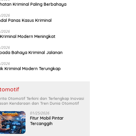
hatan Kriminal Paling Berbahaya
4/2026
dal Panas Kasus Kriminal
5/2026
 Kriminal Modern Meningkat
1/2026
ada Bahaya Kriminal Jalanan
2/2026
ik Kriminal Modern Terungkap
tomotif
rita Otomotif Terkini dan Terlengkap Inovasi
asan Kendaraan dan Tren Dunia Otomotif
01/25/2026
Fitur Mobil Pintar
Tercanggih