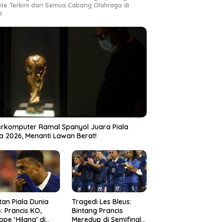
te Terkini dari Semua Cabang Olahraga di
a
rkomputer Ramal Spanyol Juara Piala
a 2026, Menanti Lawan Berat!
tan Piala Dunia
Tragedi Les Bleus:
: Prancis KO,
Bintang Prancis
pe ‘Hilang’ di
Meredup di Semifinal