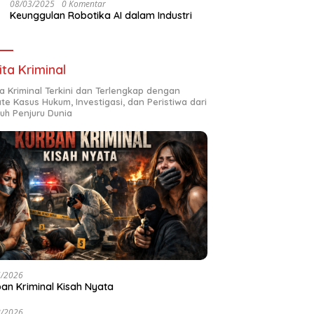
08/03/2025
0 Komentar
Keunggulan Robotika AI dalam Industri
ita Kriminal
ta Kriminal Terkini dan Terlengkap dengan
te Kasus Hukum, Investigasi, dan Peristiwa dari
ruh Penjuru Dunia
6/2026
an Kriminal Kisah Nyata
8/2026