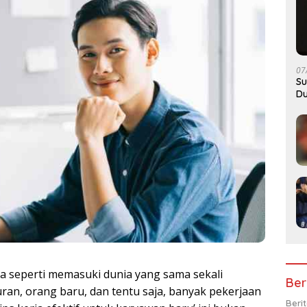
07
Su
Du
sa seperti memasuki dunia yang sama sekali
Ber
an, orang baru, dan tentu saja, banyak pekerjaan
Beri