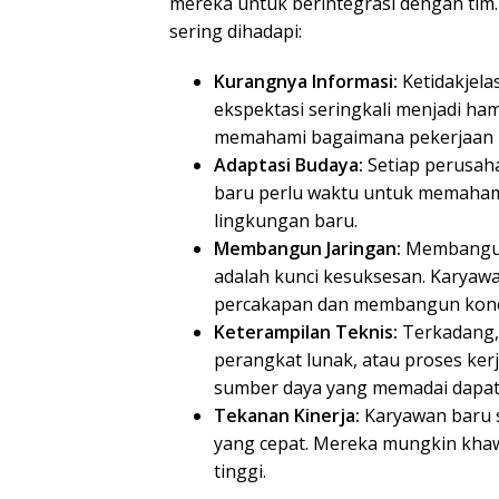
mereka untuk berintegrasi dengan tim
sering dihadapi:
Kurangnya Informasi:
Ketidakjela
ekspektasi seringkali menjadi ha
memahami bagaimana pekerjaan m
Adaptasi Budaya:
Setiap perusaha
baru perlu waktu untuk memahami 
lingkungan baru.
Membangun Jaringan:
Membangun 
adalah kunci kesuksesan. Karyaw
percakapan dan membangun kone
Keterampilan Teknis:
Terkadang, 
perangkat lunak, atau proses kerj
sumber daya yang memadai dapat
Tekanan Kinerja:
Karyawan baru s
yang cepat. Mereka mungkin khawa
tinggi.