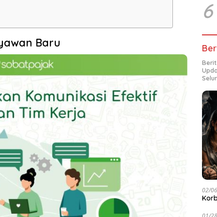
6
yawan Baru
Ber
Beri
Upda
Selu
02/0
Korb
01/2