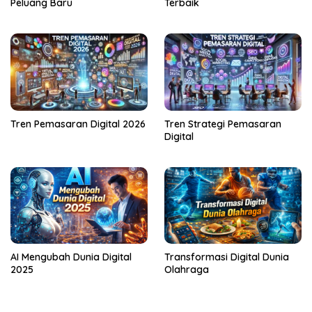
Peluang Baru
Terbaik
Tren Pemasaran Digital 2026
Tren Strategi Pemasaran
Digital
AI Mengubah Dunia Digital
Transformasi Digital Dunia
2025
Olahraga