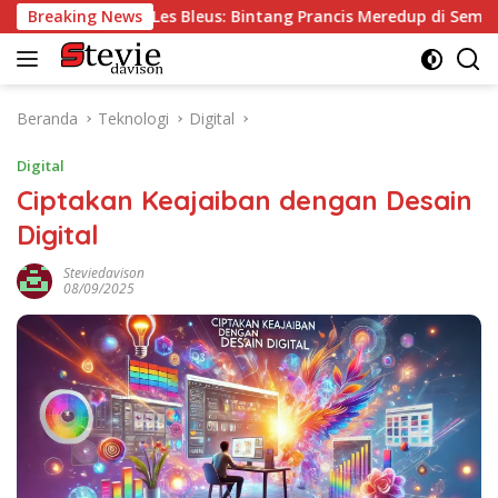
Langsung
gedi Les Bleus: Bintang Prancis Meredup di Semifinal Piala Dunia
Breaking News
ke
konten
Beranda
Teknologi
Digital
Digital
Ciptakan Keajaiban dengan Desain
Digital
Steviedavison
08/09/2025