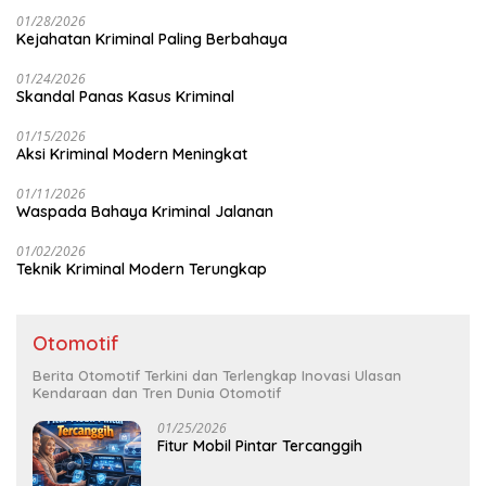
01/28/2026
Kejahatan Kriminal Paling Berbahaya
01/24/2026
Skandal Panas Kasus Kriminal
01/15/2026
Aksi Kriminal Modern Meningkat
01/11/2026
Waspada Bahaya Kriminal Jalanan
01/02/2026
Teknik Kriminal Modern Terungkap
Otomotif
Berita Otomotif Terkini dan Terlengkap Inovasi Ulasan
Kendaraan dan Tren Dunia Otomotif
01/25/2026
Fitur Mobil Pintar Tercanggih