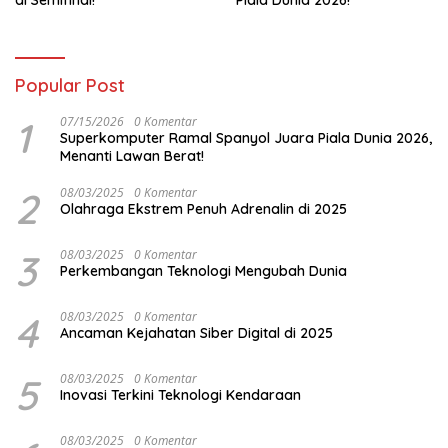
Popular Post
1
07/15/2026
0 Komentar
Superkomputer Ramal Spanyol Juara Piala Dunia 2026,
Menanti Lawan Berat!
2
08/03/2025
0 Komentar
Olahraga Ekstrem Penuh Adrenalin di 2025
3
08/03/2025
0 Komentar
Perkembangan Teknologi Mengubah Dunia
4
08/03/2025
0 Komentar
Ancaman Kejahatan Siber Digital di 2025
5
08/03/2025
0 Komentar
Inovasi Terkini Teknologi Kendaraan
08/03/2025
0 Komentar