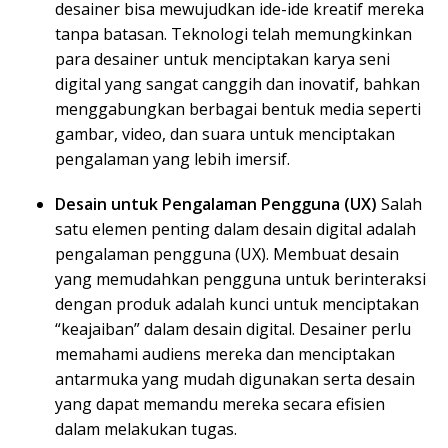
desainer bisa mewujudkan ide-ide kreatif mereka
tanpa batasan. Teknologi telah memungkinkan
para desainer untuk menciptakan karya seni
digital yang sangat canggih dan inovatif, bahkan
menggabungkan berbagai bentuk media seperti
gambar, video, dan suara untuk menciptakan
pengalaman yang lebih imersif.
Desain untuk Pengalaman Pengguna (UX)
Salah
satu elemen penting dalam desain digital adalah
pengalaman pengguna (UX). Membuat desain
yang memudahkan pengguna untuk berinteraksi
dengan produk adalah kunci untuk menciptakan
“keajaiban” dalam desain digital. Desainer perlu
memahami audiens mereka dan menciptakan
antarmuka yang mudah digunakan serta desain
yang dapat memandu mereka secara efisien
dalam melakukan tugas.