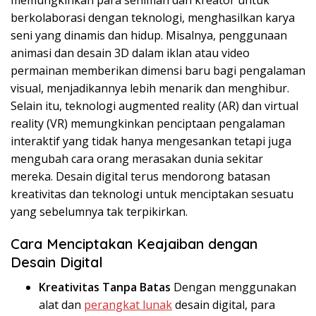
berkolaborasi dengan teknologi, menghasilkan karya
seni yang dinamis dan hidup. Misalnya, penggunaan
animasi dan desain 3D dalam iklan atau video
permainan memberikan dimensi baru bagi pengalaman
visual, menjadikannya lebih menarik dan menghibur.
Selain itu, teknologi augmented reality (AR) dan virtual
reality (VR) memungkinkan penciptaan pengalaman
interaktif yang tidak hanya mengesankan tetapi juga
mengubah cara orang merasakan dunia sekitar
mereka. Desain digital terus mendorong batasan
kreativitas dan teknologi untuk menciptakan sesuatu
yang sebelumnya tak terpikirkan.
Cara Menciptakan Keajaiban dengan
Desain Digital
Kreativitas Tanpa Batas
Dengan menggunakan
alat dan
perangkat lunak
desain digital, para