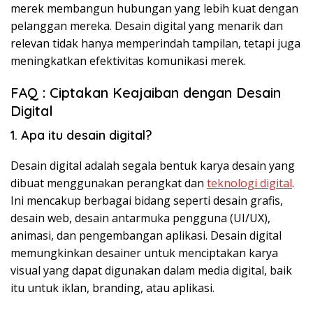
merek membangun hubungan yang lebih kuat dengan
pelanggan mereka. Desain digital yang menarik dan
relevan tidak hanya memperindah tampilan, tetapi juga
meningkatkan efektivitas komunikasi merek.
FAQ : Ciptakan Keajaiban dengan Desain
Digital
1. Apa itu desain digital?
Desain digital adalah segala bentuk karya desain yang
dibuat menggunakan perangkat dan
teknologi digital
.
Ini mencakup berbagai bidang seperti desain grafis,
desain web, desain antarmuka pengguna (UI/UX),
animasi, dan pengembangan aplikasi. Desain digital
memungkinkan desainer untuk menciptakan karya
visual yang dapat digunakan dalam media digital, baik
itu untuk iklan, branding, atau aplikasi.