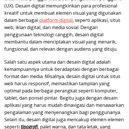
(UX). Desain digital memungkinkan para profesional
kreatif untuk membuat elemen visual yang digunakan
dalam berbagai
platform digital
, seperti aplikasi, situs
web, iklan digital, dan media sosial. Dengan
penggunaan teknologi canggih, desain digital
membantu dalam menciptakan visual yang menarik,
fungsional, dan relevan dengan audiens yang dituju.
Salah satu aspek utama dari desain digital adalah
kemampuannya untuk beradaptasi dengan berbagai
format dan media. Misalnya, desain digital untuk situs
web harus responsif, memastikan tampilan yang
optimal pada berbagai perangkat seperti komputer,
tablet, dan ponsel pintar. Begitu juga dengan desain
aplikasi yang harus mudah dinavigasi dan menawarkan
pengalaman yang menyenangkan bagi penggunanya.
Selain itu, desain digital juga mencakup elemen-elemen
seperti
tipografi
, palet warna, dan tata letak, yang