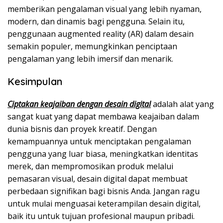
memberikan pengalaman visual yang lebih nyaman,
modern, dan dinamis bagi pengguna. Selain itu,
penggunaan augmented reality (AR) dalam desain
semakin populer, memungkinkan penciptaan
pengalaman yang lebih imersif dan menarik.
Kesimpulan
Ciptakan keajaiban dengan desain digital
adalah alat yang
sangat kuat yang dapat membawa keajaiban dalam
dunia bisnis dan proyek kreatif. Dengan
kemampuannya untuk menciptakan pengalaman
pengguna yang luar biasa, meningkatkan identitas
merek, dan mempromosikan produk melalui
pemasaran visual, desain digital dapat membuat
perbedaan signifikan bagi bisnis Anda. Jangan ragu
untuk mulai menguasai keterampilan desain digital,
baik itu untuk tujuan profesional maupun pribadi.