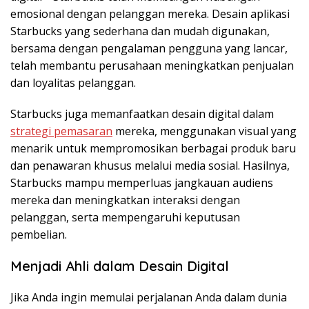
emosional dengan pelanggan mereka. Desain aplikasi
Starbucks yang sederhana dan mudah digunakan,
bersama dengan pengalaman pengguna yang lancar,
telah membantu perusahaan meningkatkan penjualan
dan loyalitas pelanggan.
Starbucks juga memanfaatkan desain digital dalam
strategi pemasaran
mereka, menggunakan visual yang
menarik untuk mempromosikan berbagai produk baru
dan penawaran khusus melalui media sosial. Hasilnya,
Starbucks mampu memperluas jangkauan audiens
mereka dan meningkatkan interaksi dengan
pelanggan, serta mempengaruhi keputusan
pembelian.
Menjadi Ahli dalam Desain Digital
Jika Anda ingin memulai perjalanan Anda dalam dunia