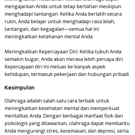
mengajarkan Anda untuk tetap bertahan meskipun
menghadapi tantangan. Ketika Anda berlatih secara
rutin, Anda belajar untuk menghadapi rasa lelah,
tantangan, dan kegagalan—semua hal ini
meningkatkan ketahanan mental Anda.
Meningkatkan Kepercayaan Diri: Ketika tubuh Anda
semakin bugar, Anda akan merasa lebih percaya diri.
Kepercayaan diri ini meluas ke banyak aspek
kehidupan, termasuk pekerjaan dan hubungan pribadi.
Kesimpulan
Olahraga adalah salah satu cara terbaik untuk
meningkatkan kesehatan mental dan memperkuat
mentalitas Anda. Dengan berbagai manfaat fisik dan
psikologis yang ditawarkan, olahraga dapat membantu
Anda mengurangi stres, kecemasan, dan depresi, serta