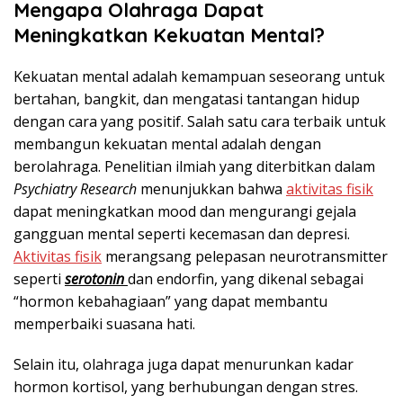
Mengapa Olahraga Dapat
Meningkatkan Kekuatan Mental?
Kekuatan mental adalah kemampuan seseorang untuk
bertahan, bangkit, dan mengatasi tantangan hidup
dengan cara yang positif. Salah satu cara terbaik untuk
membangun kekuatan mental adalah dengan
berolahraga. Penelitian ilmiah yang diterbitkan dalam
Psychiatry Research
menunjukkan bahwa
aktivitas fisik
dapat meningkatkan mood dan mengurangi gejala
gangguan mental seperti kecemasan dan depresi.
Aktivitas fisik
merangsang pelepasan neurotransmitter
seperti
serotonin
dan endorfin, yang dikenal sebagai
“hormon kebahagiaan” yang dapat membantu
memperbaiki suasana hati.
Selain itu, olahraga juga dapat menurunkan kadar
hormon kortisol, yang berhubungan dengan stres.