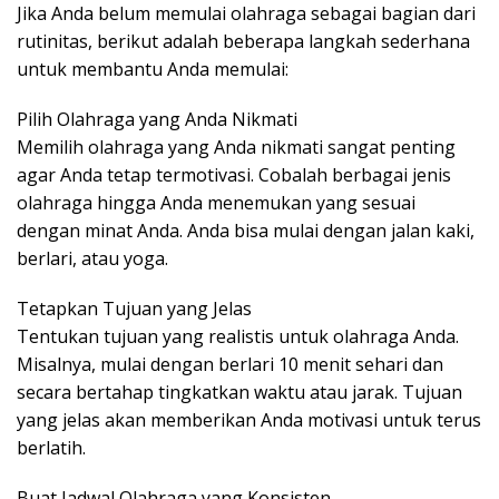
Jika Anda belum memulai olahraga sebagai bagian dari
rutinitas, berikut adalah beberapa langkah sederhana
untuk membantu Anda memulai:
Pilih Olahraga yang Anda Nikmati
Memilih olahraga yang Anda nikmati sangat penting
agar Anda tetap termotivasi. Cobalah berbagai jenis
olahraga hingga Anda menemukan yang sesuai
dengan minat Anda. Anda bisa mulai dengan jalan kaki,
berlari, atau yoga.
Tetapkan Tujuan yang Jelas
Tentukan tujuan yang realistis untuk olahraga Anda.
Misalnya, mulai dengan berlari 10 menit sehari dan
secara bertahap tingkatkan waktu atau jarak. Tujuan
yang jelas akan memberikan Anda motivasi untuk terus
berlatih.
Buat Jadwal Olahraga yang Konsisten