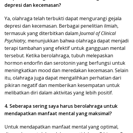
depresi dan kecemasan?
Ya, olahraga telah terbukti dapat mengurangi gejala
depresi dan kecemasan. Berbagai penelitian ilmiah,
termasuk yang diterbitkan dalam
Journal of Clinical
Psychiatry
, menunjukkan bahwa olahraga dapat menjadi
terapi tambahan yang efektif untuk gangguan mental
tersebut. Ketika berolahraga, tubuh melepaskan
hormon endorfin dan serotonin yang berfungsi untuk
meningkatkan mood dan meredakan kecemasan. Selain
itu, olahraga juga dapat mengalihkan perhatian dari
pikiran negatif dan memberikan kesempatan untuk
melibatkan diri dalam aktivitas yang lebih positif.
4. Seberapa sering saya harus berolahraga untuk
mendapatkan manfaat mental yang maksimal?
Untuk mendapatkan manfaat mental yang optimal,