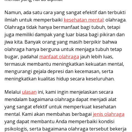
Namun, ada satu cara yang sangat efektif dan terbukti
ilmiah untuk memperbaiki
kesehatan mental
: olahraga.
Olahraga tidak hanya bermanfaat bagi tubuh, tetapi
juga memiliki dampak yang luar biasa bagi pikiran dan
jiwa kita. Banyak orang yang masih berpikir bahwa
olahraga hanya berguna untuk menjaga tubuh tetap
bugar, padahal
manfaat olahraga
jauh lebih luas,
termasuk membantu meningkatkan kekuatan mental,
mengurangi gejala depresi dan kecemasan, serta
meningkatkan kualitas hidup secara keseluruhan.
Melalui
ulasan
ini, kami ingin menjelaskan secara
mendalam bagaimana olahraga dapat menjadi alat
yang sangat efektif untuk memperkuat kesehatan
mental. Kami akan membahas berbagai
jenis olahraga
yang dapat membantu Anda memperbaiki kondisi
psikologis, serta bagaimana olahraga tersebut bekerja