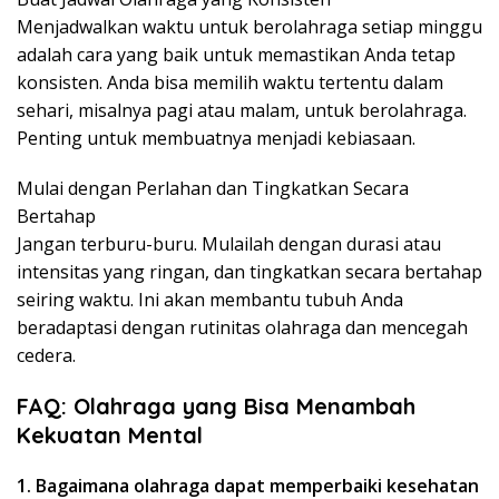
Menjadwalkan waktu untuk berolahraga setiap minggu
adalah cara yang baik untuk memastikan Anda tetap
konsisten. Anda bisa memilih waktu tertentu dalam
sehari, misalnya pagi atau malam, untuk berolahraga.
Penting untuk membuatnya menjadi kebiasaan.
Mulai dengan Perlahan dan Tingkatkan Secara
Bertahap
Jangan terburu-buru. Mulailah dengan durasi atau
intensitas yang ringan, dan tingkatkan secara bertahap
seiring waktu. Ini akan membantu tubuh Anda
beradaptasi dengan rutinitas olahraga dan mencegah
cedera.
FAQ: Olahraga yang Bisa Menambah
Kekuatan Mental
1. Bagaimana olahraga dapat memperbaiki kesehatan