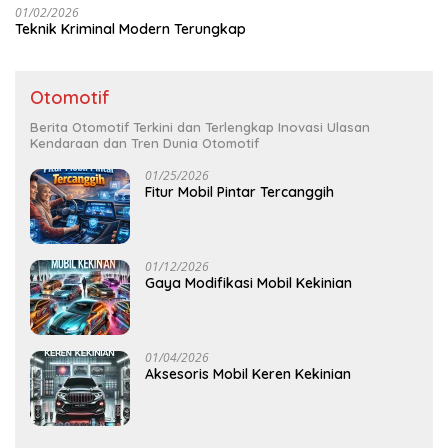
01/02/2026
Teknik Kriminal Modern Terungkap
Otomotif
Berita Otomotif Terkini dan Terlengkap Inovasi Ulasan
Kendaraan dan Tren Dunia Otomotif
01/25/2026
Fitur Mobil Pintar Tercanggih
01/12/2026
Gaya Modifikasi Mobil Kekinian
01/04/2026
Aksesoris Mobil Keren Kekinian