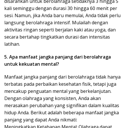
disarankan untuk berolahraga setidaknya 3 hingga 5
kali seminggu dengan durasi 30 hingga 60 menit per
sesi. Namun, jika Anda baru memulai, Anda tidak perlu
langsung berolahraga intensif. Mulailah dengan
aktivitas ringan seperti berjalan kaki atau yoga, dan
secara bertahap tingkatkan durasi dan intensitas
latihan.
5. Apa manfaat jangka panjang dari berolahraga
untuk kekuatan mental?
Manfaat jangka panjang dari berolahraga tidak hanya
terbatas pada perbaikan kesehatan fisik, tetapi juga
mencakup penguatan mental yang berkelanjutan.
Dengan olahraga yang konsisten, Anda akan
merasakan perubahan yang signifikan dalam kualitas
hidup Anda. Berikut adalah beberapa manfaat jangka
panjang yang dapat Anda nikmati:
Meningkatkan Ketahanan Mental: Olahraga dapat