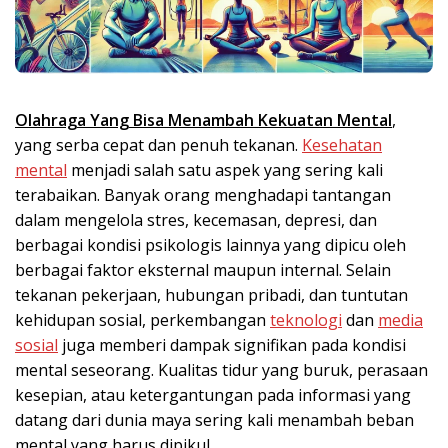
Olahraga Yang Bisa Menambah Kekuatan Mental
,
yang serba cepat dan penuh tekanan.
Kesehatan
mental
menjadi salah satu aspek yang sering kali
terabaikan. Banyak orang menghadapi tantangan
dalam mengelola stres, kecemasan, depresi, dan
berbagai kondisi psikologis lainnya yang dipicu oleh
berbagai faktor eksternal maupun internal. Selain
tekanan pekerjaan, hubungan pribadi, dan tuntutan
kehidupan sosial, perkembangan
teknologi
dan
media
sosial
juga memberi dampak signifikan pada kondisi
mental seseorang. Kualitas tidur yang buruk, perasaan
kesepian, atau ketergantungan pada informasi yang
datang dari dunia maya sering kali menambah beban
mental yang harus dipikul.