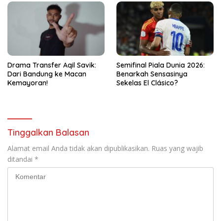
Drama Transfer Aqil Savik:
Semifinal Piala Dunia 2026:
Dari Bandung ke Macan
Benarkah Sensasinya
Kemayoran!
Sekelas El Clásico?
Tinggalkan Balasan
Alamat email Anda tidak akan dipublikasikan.
Ruas yang wajib
ditandai
*