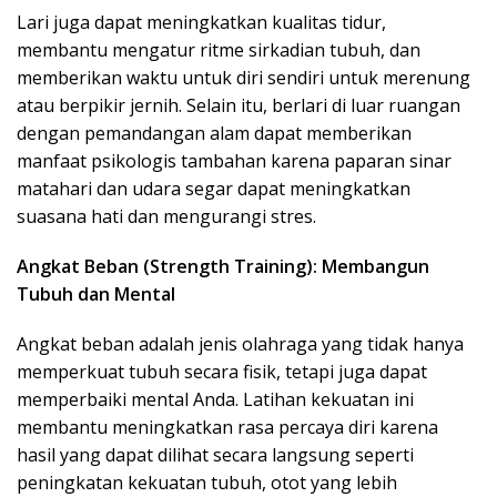
Lari juga dapat meningkatkan kualitas tidur,
membantu mengatur ritme sirkadian tubuh, dan
memberikan waktu untuk diri sendiri untuk merenung
atau berpikir jernih. Selain itu, berlari di luar ruangan
dengan pemandangan alam dapat memberikan
manfaat psikologis tambahan karena paparan sinar
matahari dan udara segar dapat meningkatkan
suasana hati dan mengurangi stres.
Angkat Beban (Strength Training): Membangun
Tubuh dan Mental
Angkat beban adalah jenis olahraga yang tidak hanya
memperkuat tubuh secara fisik, tetapi juga dapat
memperbaiki mental Anda. Latihan kekuatan ini
membantu meningkatkan rasa percaya diri karena
hasil yang dapat dilihat secara langsung seperti
peningkatan kekuatan tubuh, otot yang lebih