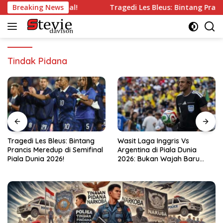
Langsung
ng’ di Semifinal!
Breaking News
Tragedi Les Bleus: Bintang Prancis Mer
ke
konten
Tindak Pidana
Bintang
Wasit Laga Inggris Vs
Drama Transfer Aqil
Semifinal
Argentina di Piala Dunia
Dari Bandung ke Ma
2026: Bukan Wajah Baru
Kemayoran!
bagi Messi!