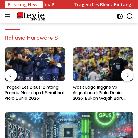
Langsung
ilang’ di Semifinal!
Breaking News
Tragedi Les Bleus: Bintang Prancis 
ke
konten
Rahasia Hardware S
Tragedi Les Bleus: Bintang
Wasit Laga Inggris Vs
Prancis Meredup di Semifinal
Argentina di Piala Dunia
Piala Dunia 2026!
2026: Bukan Wajah Baru
bagi Messi!