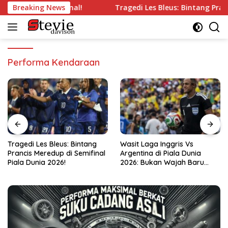
Langsung
ang’ di Semifinal!
Breaking News
Tragedi Les Bleus: Bintang Prancis Me
ke
konten
Performa Kendaraan
s: Bintang
Wasit Laga Inggris Vs
Drama Transfer Aq
di Semifinal
Argentina di Piala Dunia
Dari Bandung ke
!
2026: Bukan Wajah Baru
Kemayoran!
bagi Messi!