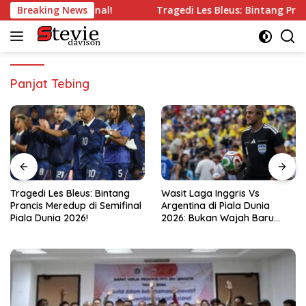
Langsung
ang’ di Semifinal!
Breaking News
Tragedi Les Bleus: Bintang Prancis Me
ke
konten
Panjat Tebing
s: Bintang
Wasit Laga Inggris Vs
Drama Transfer Aq
di Semifinal
Argentina di Piala Dunia
Dari Bandung ke
!
2026: Bukan Wajah Baru
Kemayoran!
bagi Messi!