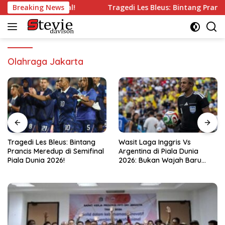
Langsung
ng’ di Semifinal!
Breaking News
Tragedi Les Bleus: Bintang Prancis Mer
ke
konten
Olahraga Jakarta
ragedi Les Bleus: Bintang
Wasit Laga Inggris Vs
Dr
rancis Meredup di Semifinal
Argentina di Piala Dunia
Da
iala Dunia 2026!
2026: Bukan Wajah Baru
K
bagi Messi!