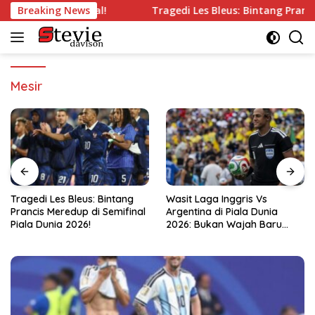
Langsung
ng’ di Semifinal!
Breaking News
Tragedi Les Bleus: Bintang Prancis Mer
ke
konten
Mesir
es Bleus: Bintang
Wasit Laga Inggris Vs
Drama Tra
Meredup di Semifinal
Argentina di Piala Dunia
Dari Ban
ia 2026!
2026: Bukan Wajah Baru
Kemayora
bagi Messi!