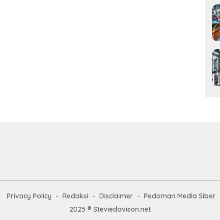
Privacy Policy
Redaksi
Disclaimer
Pedoman Media Siber
2025 ® Steviedavison.net