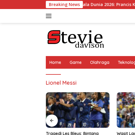
Langsung
 Berat!
Kejutan Piala Dunia 2026: Prancis KO, Mbappe ‘Hi
Breaking News
ke
konten
Home
Game
Olahraga
Teknolog
Lionel Messi
Bleus: Bintang
Wasit Laga Inggris Vs
Drama Tr