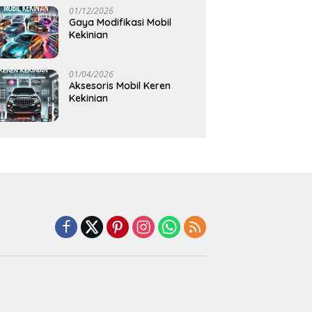
01/12/2026
Gaya Modifikasi Mobil
Kekinian
01/04/2026
Aksesoris Mobil Keren
Kekinian