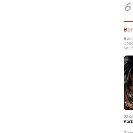
6
Ber
Beri
Upda
Selu
02/0
Korb
01/2