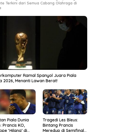
te Terkini dari Semua Cabang Olahraga di
a
rkomputer Ramal Spanyol Juara Piala
a 2026, Menanti Lawan Berat!
tan Piala Dunia
Tragedi Les Bleus:
: Prancis KO,
Bintang Prancis
pe ‘Hilang’ di
Meredup di Semifinal