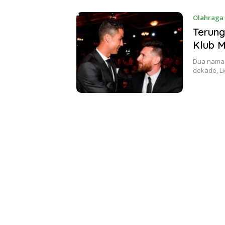
Olahraga
Terung
Klub M
Dua nama 
dekade, Li