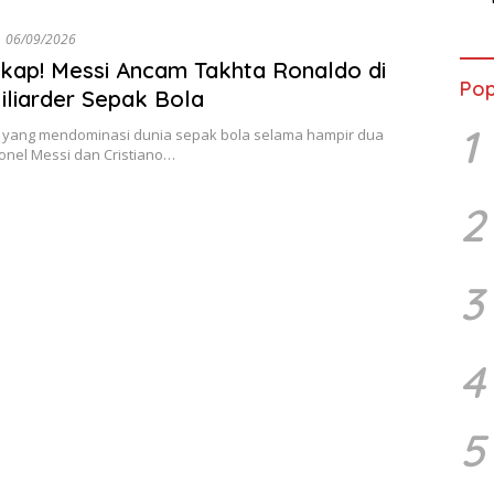
Semi
06/09/2026
kap! Messi Ancam Takhta Ronaldo di
Pop
iliarder Sepak Bola
1
yang mendominasi dunia sepak bola selama hampir dua
onel Messi dan Cristiano…
2
3
4
5