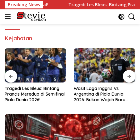
Langsung
g’ di Semifinal!
Breaking News
Tragedi Les Bleus: Bintang Prancis Mer
ke
konten
Kejahatan
Wasit Laga Inggris Vs
Drama Transfer Aqil Savik:
al
Argentina di Piala Dunia
Dari Bandung ke Macan
2026: Bukan Wajah Baru
Kemayoran!
bagi Messi!