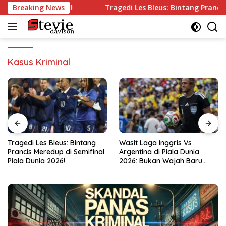
Langsung
di Semifinal!
Breaking News
Tragedi Les Bleus: Bintang Prancis Meredu
ke
konten
Kasus Kriminal
Wasit Laga Inggris Vs
Drama Transfer Aqil Savik:
Argentina di Piala Dunia
Dari Bandung ke Macan
2026: Bukan Wajah Baru
Kemayoran!
bagi Messi!