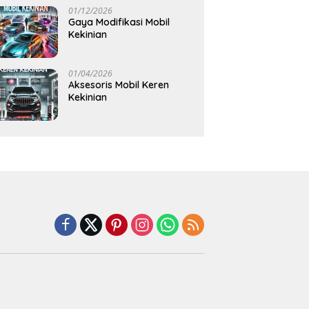
01/12/2026
Gaya Modifikasi Mobil
Kekinian
01/04/2026
Aksesoris Mobil Keren
Kekinian