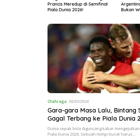
dup di Semifinal
Argentina di Piala Dunia 2026:
Dari Ba
2026!
Bukan Wajah Baru bagi Messi!
Kemayor
Olahraga
06/03/2026
Gara-gara Masa Lalu, Bintang 
Gagal Terbang ke Piala Dunia 2
Dunia sepak bola diguncang kabar mengejutkan 
Piala Dunia 2026. Sebuah mimpi buruk harus…