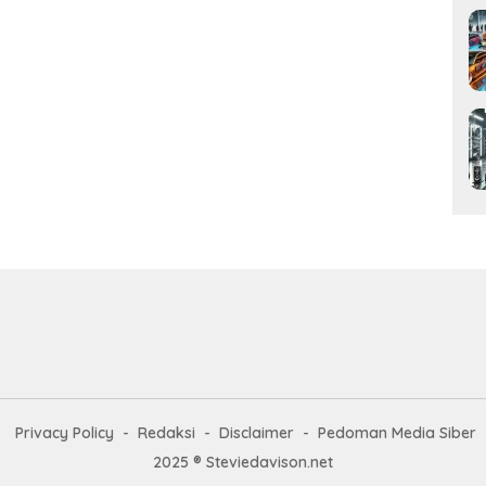
Privacy Policy
Redaksi
Disclaimer
Pedoman Media Siber
2025 ® Steviedavison.net