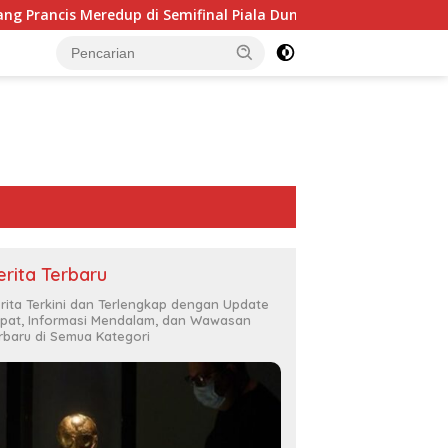
 Meredup di Semifinal Piala Dunia 2026!
Wasit Laga Ingg
erita Terbaru
rita Terkini dan Terlengkap dengan Update
pat, Informasi Mendalam, dan Wawasan
rbaru di Semua Kategori
a Akbar! Messi Akhirnya
Kontroversi Yamal & Timnas
S