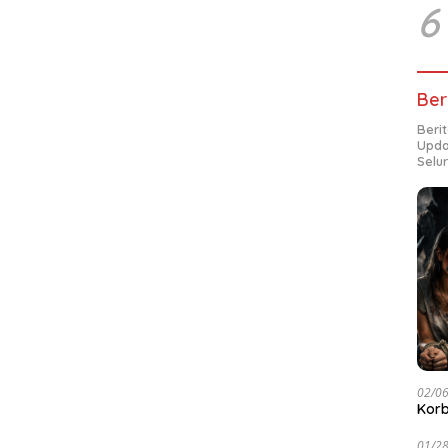
6
Ber
Beri
Upda
Selu
02/0
Korb
01/2