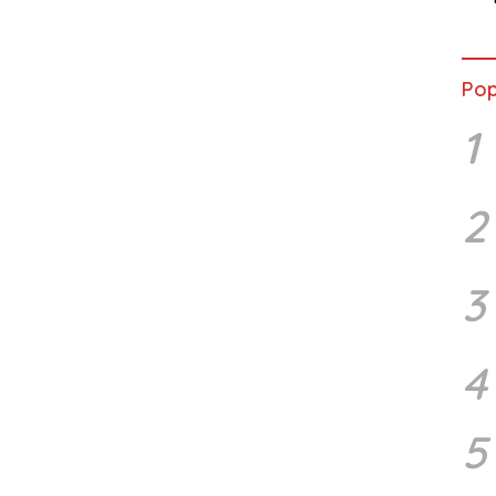
Semi
Pop
1
2
3
4
5