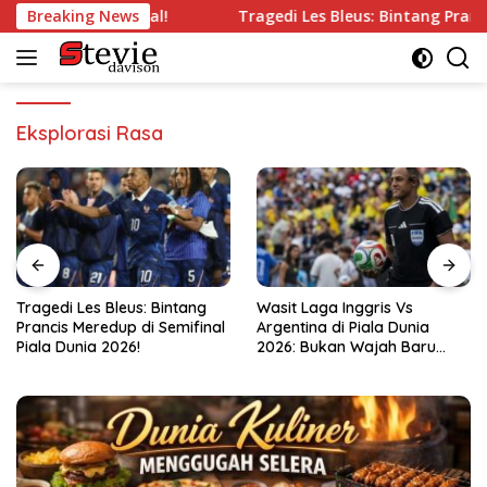
Langsung
ng’ di Semifinal!
Breaking News
Tragedi Les Bleus: Bintang Prancis Mer
ke
konten
Eksplorasi Rasa
ng
Wasit Laga Inggris Vs
Drama Transfer Aqil Savi
final
Argentina di Piala Dunia
Dari Bandung ke Macan
2026: Bukan Wajah Baru
Kemayoran!
bagi Messi!