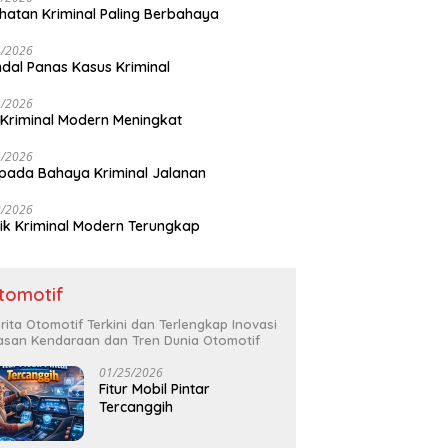
hatan Kriminal Paling Berbahaya
4/2026
dal Panas Kasus Kriminal
5/2026
 Kriminal Modern Meningkat
1/2026
ada Bahaya Kriminal Jalanan
2/2026
ik Kriminal Modern Terungkap
tomotif
rita Otomotif Terkini dan Terlengkap Inovasi
asan Kendaraan dan Tren Dunia Otomotif
01/25/2026
Fitur Mobil Pintar
Tercanggih