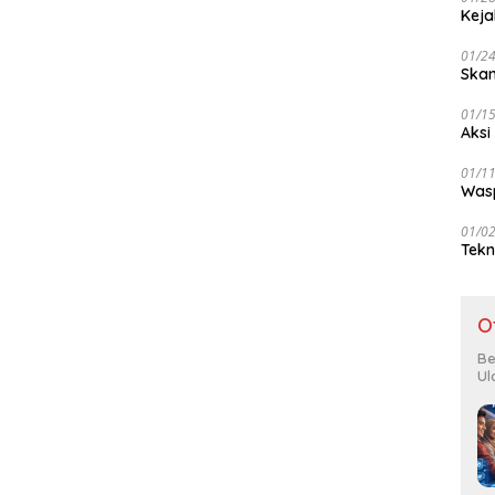
Keja
01/2
Skan
01/1
Aksi
01/1
Wasp
01/0
Tekn
O
Be
Ul