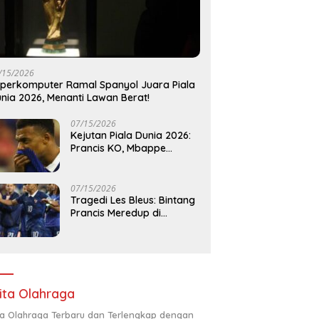
i Inggris, Generasi Muda
Prancis: Kounde Ungkap
J
tar
Kebenaran di Balik Tuduhan!
M
/15/2026
perkomputer Ramal Spanyol Juara Piala
nia 2026, Menanti Lawan Berat!
07/15/2026
Kejutan Piala Dunia 2026:
Prancis KO, Mbappe
‘Hilang’ di Semifinal!
07/15/2026
Tragedi Les Bleus: Bintang
Prancis Meredup di
Semifinal Piala Dunia 2026!
ita Olahraga
ta Olahraga Terbaru dan Terlengkap dengan