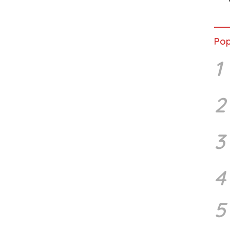
Semi
Pop
1
2
3
4
5