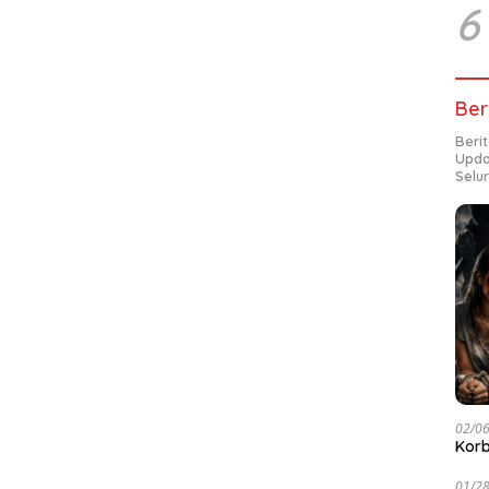
6
Ber
Beri
Upda
Selu
02/0
Korb
01/2