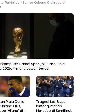
te Terkini dari Semua Cabang Olahraga di
a
rkomputer Ramal Spanyol Juara Piala
a 2026, Menanti Lawan Berat!
tan Piala Dunia
Tragedi Les Bleus:
: Prancis KO,
Bintang Prancis
pe ‘Hilang’ di
Meredup di Semifinal