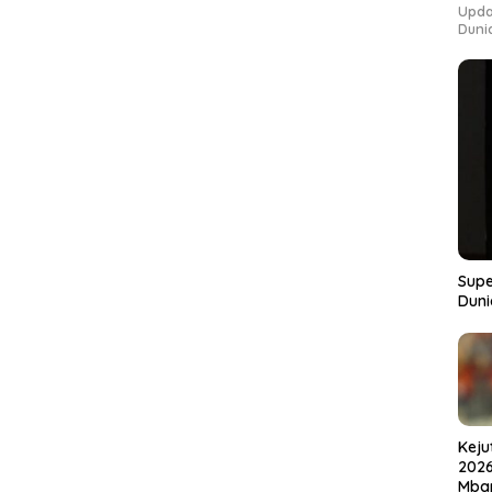
Upda
Duni
Supe
Duni
Keju
2026
Mbap