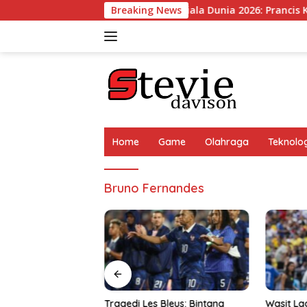
Langsung
n Berat!
Kejutan Piala Dunia 2026: Prancis KO, Mbappe ‘
Breaking News
ke
konten
Home
Game
Olahraga
Teknolog
Bruno Fernandes
Bleus: Bintang
Wasit Laga Inggris Vs
Drama Tr