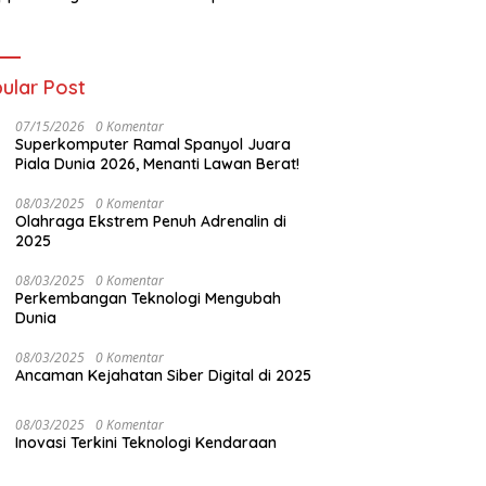
final!
Piala Dunia 2026!
ular Post
07/15/2026
0 Komentar
Superkomputer Ramal Spanyol Juara
Piala Dunia 2026, Menanti Lawan Berat!
08/03/2025
0 Komentar
Olahraga Ekstrem Penuh Adrenalin di
2025
08/03/2025
0 Komentar
Perkembangan Teknologi Mengubah
Dunia
08/03/2025
0 Komentar
Ancaman Kejahatan Siber Digital di 2025
08/03/2025
0 Komentar
Inovasi Terkini Teknologi Kendaraan