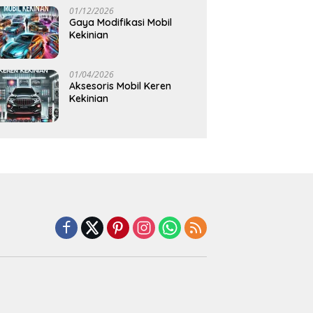
01/12/2026
Gaya Modifikasi Mobil
Kekinian
01/04/2026
Aksesoris Mobil Keren
Kekinian