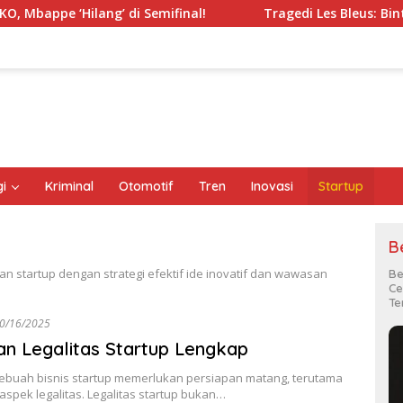
Hilang’ di Semifinal!
Tragedi Les Bleus: Bintang Prancis
i
Kriminal
Otomotif
Tren
Inovasi
Startup
B
tartup dengan strategi efektif ide inovatif dan wawasan
Be
Ce
Te
0/16/2025
n Legalitas Startup Lengkap
ebuah bisnis startup memerlukan persiapan matang, terutama
aspek legalitas. Legalitas startup bukan…