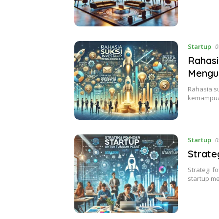
Startup
0
Rahasi
Mengu
Rahasia s
kemampuan
Startup
0
Strate
Strategi 
startup m