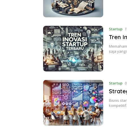
Startup
1
Tren I
Memahami T
saja yang
Startup
0
Strate
Bisnis st
kompetiti