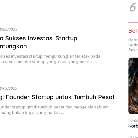
6
8/09/2025
Ber
a Sukses Investasi Startup
Beri
ntungkan
Upda
Selu
ukses investasi startup menguntungkan terletak pada
 untuk memilih startup yang tepat, yang memiliki…
8/09/2025
gi Founder Startup untuk Tumbuh Pesat
founder startup untuk tumbuh pesat dan mengelola sebuah
emang bukan tugas yang mudah….
02/0
Korb
01/2