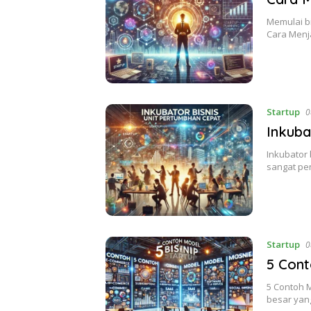
Memulai b
Cara Menja
Startup
0
Inkuba
Inkubator
sangat pe
Startup
0
5 Cont
5 Contoh M
besar yan