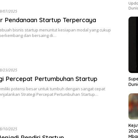
Upda
Duni
9/07/2025
r Pendanaan Startup Terpercaya
ebuah bisnis startup menuntut kesiapan modal yang cukup
 berkembang dan bersaing di…
8/23/2025
gi Percepat Pertumbuhan Startup
Supe
Duni
emiliki potensi besar untuk tumbuh dengan sangat cepat
enjalankan Strategi Percepat Pertumbuhan Startup…
Keju
8/10/2025
2026
enjadi Pendiri Startup
Mbap