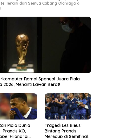
te Terkini dari Semua Cabang Olahraga di
a
rkomputer Ramal Spanyol Juara Piala
a 2026, Menanti Lawan Berat!
tan Piala Dunia
Tragedi Les Bleus:
: Prancis KO,
Bintang Prancis
pe ‘Hilang’ di
Meredup di Semifinal