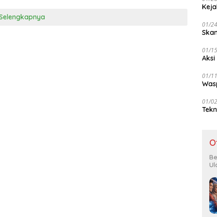
Keja
Selengkapnya
01/2
Skan
01/1
Aksi
01/1
Wasp
01/0
Tekn
O
Be
Ul