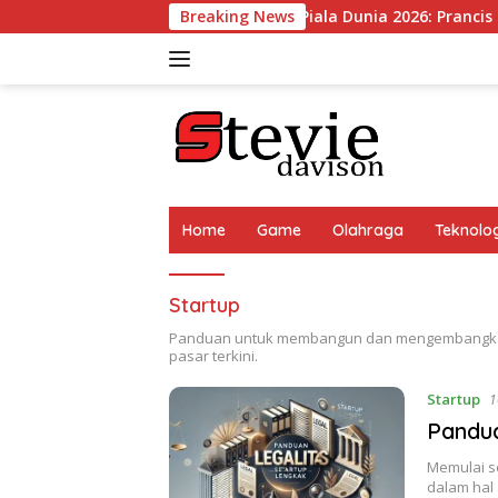
Langsung
an Berat!
Kejutan Piala Dunia 2026: Prancis KO, Mbappe ‘
Breaking News
ke
konten
Home
Game
Olahraga
Teknolog
Startup
Panduan untuk membangun dan mengembangkan s
pasar terkini.
Startup
1
Pandua
Memulai s
dalam hal 