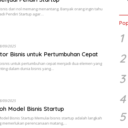
Semi
isnis dari nol memang menantang. Banyak orang ingin tahu
di Pendiri Startup agar…
Pop
1
8/09/2025
tor Bisnis untuk Pertumbuhan Cepat
2
 bisnis untuk pertumbuhan cepat menjadi dua elemen yang
nting dalam dunia bisnis yang…
3
4
8/09/2025
oh Model Bisnis Startup
5
odel Bisnis Startup Memulai bisnis startup adalah langkah
g memerlukan perencanaan matang,…