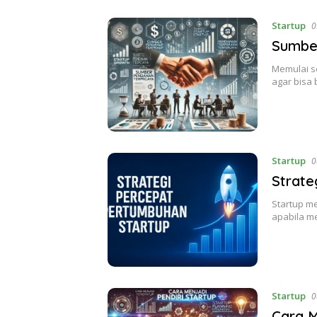
Startup
0
Sumbe
Memulai s
agar bisa
Startup
0
Strate
Startup m
apabila m
Startup
0
Cara M