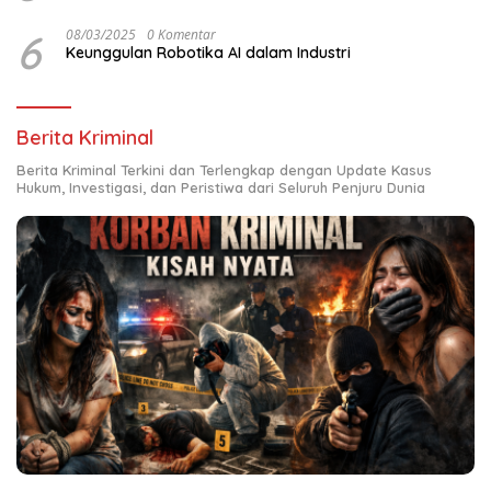
6
08/03/2025
0 Komentar
Keunggulan Robotika AI dalam Industri
Berita Kriminal
Berita Kriminal Terkini dan Terlengkap dengan Update Kasus
Hukum, Investigasi, dan Peristiwa dari Seluruh Penjuru Dunia