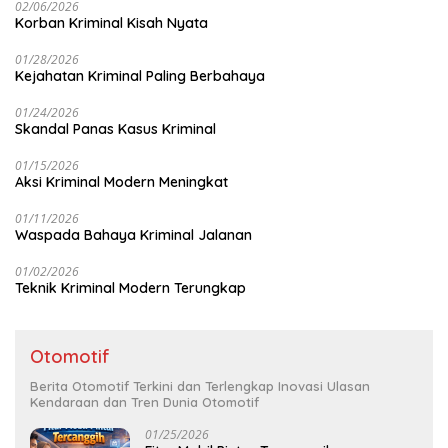
02/06/2026
Korban Kriminal Kisah Nyata
01/28/2026
Kejahatan Kriminal Paling Berbahaya
01/24/2026
Skandal Panas Kasus Kriminal
01/15/2026
Aksi Kriminal Modern Meningkat
01/11/2026
Waspada Bahaya Kriminal Jalanan
01/02/2026
Teknik Kriminal Modern Terungkap
Otomotif
Berita Otomotif Terkini dan Terlengkap Inovasi Ulasan
Kendaraan dan Tren Dunia Otomotif
01/25/2026