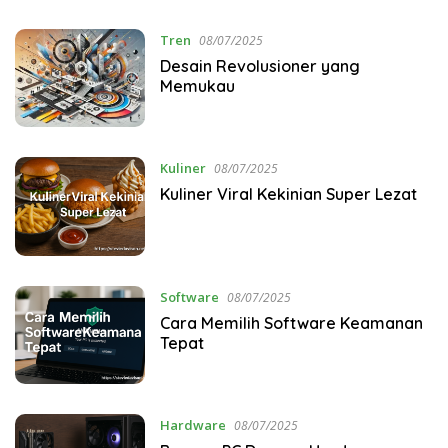
Tren
08/07/2025
Desain Revolusioner yang
Memukau
Kuliner
08/07/2025
Kuliner Viral Kekinian Super Lezat
Software
08/07/2025
Cara Memilih Software Keamanan
Tepat
Hardware
08/07/2025